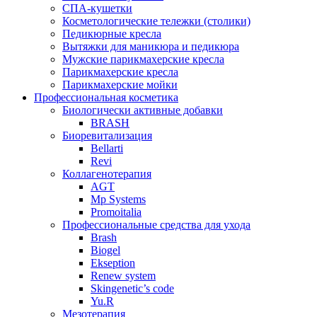
СПА-кушетки
Косметологические тележки (столики)
Педикюрные кресла
Вытяжки для маникюра и педикюра
Мужские парикмахерские кресла
Парикмахерские кресла
Парикмахерские мойки
Профессиональная косметика
Биологически активные добавки
BRASH
Биоревитализация
Bellarti
Revi
Коллагенотерапия
AGT
Mp Systems
Promoitalia
Профессиональные средства для ухода
Brash
Biogel
Ekseption
Renew system
Skingenetic’s code
Yu.R
Мезотерапия