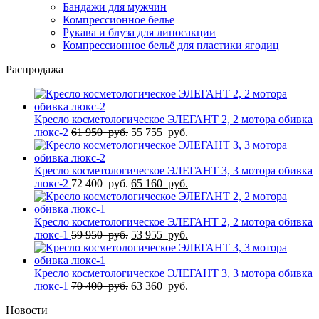
Бандажи для мужчин
Компрессионное белье
Рукава и блуза для липосакции
Компрессионное бельё для пластики ягодиц
Распродажа
Кресло косметологическое ЭЛЕГАНТ 2, 2 мотора обивка
Первоначальная
Текущая
люкс-2
61 950
руб.
55 755
руб.
цена
цена:
составляла
55
61
755
Кресло косметологическое ЭЛЕГАНТ 3, 3 мотора обивка
950
Первоначальная
руб..
Текущая
люкс-2
72 400
руб.
65 160
руб.
руб..
цена
цена:
составляла
65
72
160
Кресло косметологическое ЭЛЕГАНТ 2, 2 мотора обивка
400
Первоначальная
руб..
Текущая
люкс-1
59 950
руб.
53 955
руб.
руб..
цена
цена:
составляла
53
59
955
Кресло косметологическое ЭЛЕГАНТ 3, 3 мотора обивка
950
Первоначальная
руб..
Текущая
люкс-1
70 400
руб.
63 360
руб.
руб..
цена
цена:
Новости
составляла
63