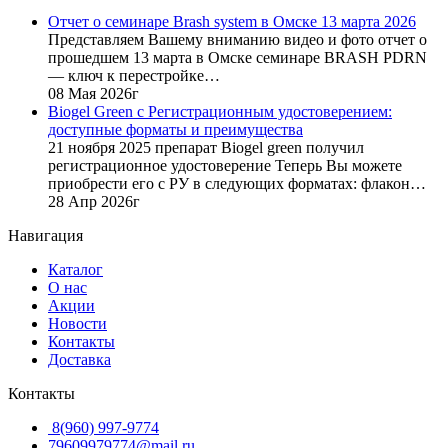
70
360
Отчет о семинаре Brash system в Омске 13 марта 2026
400
руб..
Представляем Вашему вниманию видео и фото отчет о
руб..
прошедшем 13 марта в Омске семинаре BRASH PDRN
— ключ к перестройке…
08 Мая 2026г
Biogel Green с Регистрационным удостоверением:
доступные форматы и преимущества
21 ноября 2025 препарат Biogel green получил
регистрационное удостоверение Теперь Вы можете
приобрести его с РУ в следующих форматах: флакон…
28 Апр 2026г
Навигация
Каталог
О нас
Акции
Новости
Контакты
Доставка
Контакты
8(960) 997-9774
79609979774@mail.ru