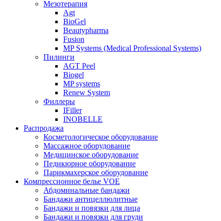
Мезотерапия
Agt
BioGel
Beautypharma
Fusion
MP Systems (Medical Professional Systems)
Пилинги
AGT Peel
Biogel
MP systems
Renew System
Филлеры
IFiller
INOBELLE
Распродажа
Косметологическое оборудование
Массажное оборудование
Медицинское оборудование
Педикюрное оборудование
Парикмахерское оборудование
Компрессионное белье VOE
Абдоминальные бандажи
Бандажи антицеллюлитные
Бандажи и повязки для лица
Бандажи и повязки для груди