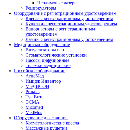
Неодимовые лазеры
Рециркуляторы
Оборудование с регистрационным удостоверением
Кресла с регистрационным удостоверением
Кушетки с регистрационным удостоверением
Вапоризаторы с регистрационным
удостоверением
Лампы с регистрационным удостоверением
Медицинское оборудование
Визуализаторы вен
Стоматологические установки
Насосы инфузионные
Тележки медицинские
Российское оборудование
АтисМед
Имидж Инвентор
МЭДИСОН
Риваль
Туа Вита
ЭСМА
Mizomed
MedMos
Оборудование для салонов
Косметологические кресла
Массажные кушетки