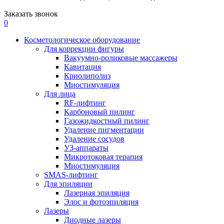
Заказать звонок
0
Косметологическое оборудование
Для коррекции фигуры
Вакуумно-роликовые массажеры
Кавитация
Криолиполиз
Миостимуляция
Для лица
RF-лифтинг
Карбоновый пилинг
Газожидкостный пилинг
Удаление пигментации
Удаление сосудов
УЗ-аппараты
Микротоковая терапия
Миостимуляция
SMAS-лифтинг
Для эпиляции
Лазерная эпиляция
Элос и фотоэпиляция
Лазеры
Диодные лазеры