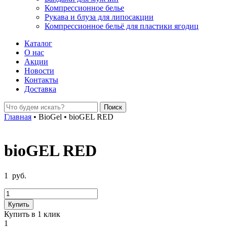
Компрессионное белье
Рукава и блуза для липосакции
Компрессионное бельё для пластики ягодиц
Каталог
О нас
Акции
Новости
Контакты
Доставка
Главная
•
BioGel
•
bioGEL RED
bioGEL RED
1
руб.
Количество
товара
Купить
bioGEL
Купить в 1 клик
RED
1