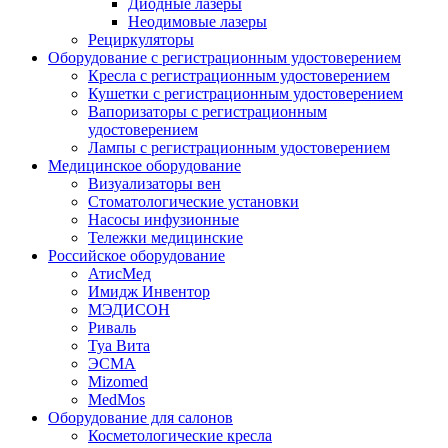
Диодные лазеры
Неодимовые лазеры
Рециркуляторы
Оборудование с регистрационным удостоверением
Кресла с регистрационным удостоверением
Кушетки с регистрационным удостоверением
Вапоризаторы с регистрационным
удостоверением
Лампы с регистрационным удостоверением
Медицинское оборудование
Визуализаторы вен
Стоматологические установки
Насосы инфузионные
Тележки медицинские
Российское оборудование
АтисМед
Имидж Инвентор
МЭДИСОН
Риваль
Туа Вита
ЭСМА
Mizomed
MedMos
Оборудование для салонов
Косметологические кресла