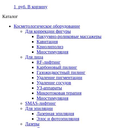
1
руб.
В корзину
Каталог
Косметологическое оборудование
Для коррекции фигуры
Вакуумно-роликовые массажеры
Кавитация
Криолиполиз
Миостимуляция
Для лица
RF-лифтинг
Карбоновый пилинг
Газожидкостный пилинг
Удаление пигментации
Удаление сосудов
УЗ-аппараты
Микротоковая терапия
Миостимуляция
SMAS-лифтинг
Для эпиляции
Лазерная эпиляция
Элос и фотоэпиляция
Лазеры