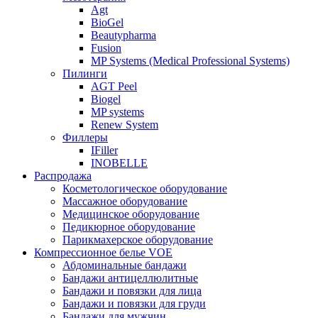
Agt
BioGel
Beautypharma
Fusion
MP Systems (Medical Professional Systems)
Пилинги
AGT Peel
Biogel
MP systems
Renew System
Филлеры
IFiller
INOBELLE
Распродажа
Косметологическое оборудование
Массажное оборудование
Медицинское оборудование
Педикюрное оборудование
Парикмахерское оборудование
Компрессионное белье VOE
Абдоминальные бандажи
Бандажи антицеллюлитные
Бандажи и повязки для лица
Бандажи и повязки для груди
Бандажи для мужчин