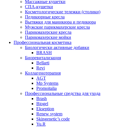
Массажные кушетки
СПА-кушетки
Косметологические тележки (столики)
Педикюрные кресла
Вытяжки для маникюра и педикюра
Мужские парикмахерские кресла
Парикмахерские кресла
Парикмахерские мойки
Профессиональная косметика
Биологически активные добавки
BRASH
Биоревитализация
Bellarti
Revi
Коллагенотерапия
AGT
Mp Systems
Promoitalia
Профессиональные средства для ухода
Brash
Biogel
Ekseption
Renew system
Skingenetic’s code
Yu.R