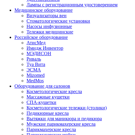
Лампы с регистрационным удостоверением
Медицинское оборудование
Визуализаторы вен
Стоматологические установки
Насосы инфузионные
Тележки медицинские
Российское оборудование
АтисМед
Имидж Инвентор
МЭДИСОН
Риваль
Туа Вита
ЭСМА
Mizomed
MedMos
Оборудование для салонов
Косметологические кресла
Массажные кушетки
СПА-кушетки
Косметологические тележки (столики)
Педикюрные кресла
Вытяжки для маникюра и педикюра
Мужские парикмахерские кресла
Парикмахерские кресла
Парикмахерские мойки