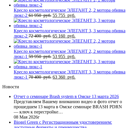
Кресло косметологическое ЭЛЕГАНТ 2, 2 мотора обивка
Первоначальная
Текущая
люкс-2
61 950
руб.
55 755
руб.
цена
цена:
составляла
55
61
755
Кресло косметологическое ЭЛЕГАНТ 3, 3 мотора обивка
950
Первоначальная
руб..
Текущая
люкс-2
72 400
руб.
65 160
руб.
руб..
цена
цена:
составляла
65
72
160
Кресло косметологическое ЭЛЕГАНТ 2, 2 мотора обивка
400
Первоначальная
руб..
Текущая
люкс-1
59 950
руб.
53 955
руб.
руб..
цена
цена:
составляла
53
59
955
Кресло косметологическое ЭЛЕГАНТ 3, 3 мотора обивка
950
Первоначальная
руб..
Текущая
люкс-1
70 400
руб.
63 360
руб.
руб..
цена
цена:
Новости
составляла
63
70
360
Отчет о семинаре Brash system в Омске 13 марта 2026
400
руб..
Представляем Вашему вниманию видео и фото отчет о
руб..
прошедшем 13 марта в Омске семинаре BRASH PDRN
— ключ к перестройке…
08 Мая 2026г
Biogel Green с Регистрационным удостоверением:
доступные форматы и преимущества