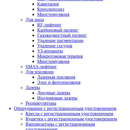
Кавитация
Криолиполиз
Миостимуляция
Для лица
RF-лифтинг
Карбоновый пилинг
Газожидкостный пилинг
Удаление пигментации
Удаление сосудов
УЗ-аппараты
Микротоковая терапия
Миостимуляция
SMAS-лифтинг
Для эпиляции
Лазерная эпиляция
Элос и фотоэпиляция
Лазеры
Диодные лазеры
Неодимовые лазеры
Рециркуляторы
Оборудование с регистрационным удостоверением
Кресла с регистрационным удостоверением
Кушетки с регистрационным удостоверением
Вапоризаторы с регистрационным
удостоверением