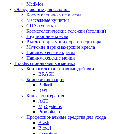
MedMos
Оборудование для салонов
Косметологические кресла
Массажные кушетки
СПА-кушетки
Косметологические тележки (столики)
Педикюрные кресла
Вытяжки для маникюра и педикюра
Мужские парикмахерские кресла
Парикмахерские кресла
Парикмахерские мойки
Профессиональная косметика
Биологически активные добавки
BRASH
Биоревитализация
Bellarti
Revi
Коллагенотерапия
AGT
Mp Systems
Promoitalia
Профессиональные средства для ухода
Brash
Biogel
Ekseption