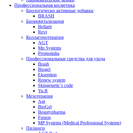
Профессиональная косметика
Биологически активные добавки
BRASH
Биоревитализация
Bellarti
Revi
Коллагенотерапия
AGT
Mp Systems
Promoitalia
Профессиональные средства для ухода
Brash
Biogel
Ekseption
Renew system
Skingenetic’s code
Yu.R
Мезотерапия
Agt
BioGel
Beautypharma
Fusion
MP Systems (Medical Professional Systems)
Пилинги