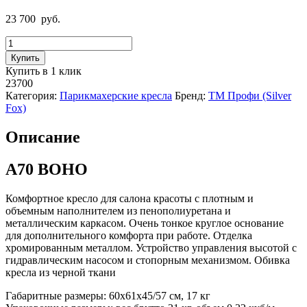
23 700
руб.
Количество
товара
Купить
ПАРИКМАХЕРСКОЕ
Купить в 1 клик
КРЕСЛО
23700
A70
Категория:
Парикмахерские кресла
Бренд:
ТМ Профи (Silver
BOHO
Fox)
Описание
A70 BOHO
Комфортное кресло для салона красоты с плотным и
объемным наполнителем из пенополиуретана и
металлическим каркасом. Очень тонкое круглое основание
для дополнительного комфорта при работе. Отделка
хромированным металлом. Устройство управления высотой с
гидравлическим насосом и стопорным механизмом. Обивка
кресла из черной ткани
Габаритные размеры: 60x61x45/57 см, 17 кг