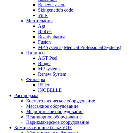
Renew system
Skingenetic’s code
Yu.R
Мезотерапия
Agt
BioGel
Beautypharma
Fusion
MP Systems (Medical Professional Systems)
Пилинги
AGT Peel
Biogel
MP systems
Renew System
Филлеры
IFiller
INOBELLE
Распродажа
Косметологическое оборудование
Массажное оборудование
Медицинское оборудование
Педикюрное оборудование
Парикмахерское оборудование
Компрессионное белье VOE
Абдоминальные бандажи