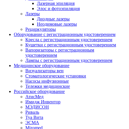
Лазерная эпиляция
Элос и фотоэпиляция
Лазеры
Диодные лазеры
Неодимовые лазеры
Рециркуляторы
Оборудование с регистрационным удостоверением
Кресла с регистрационным удостоверением
Кушетки с регистрационным удостоверением
Вапоризаторы с регистрационным
удостоверением
Лампы с регистрационным удостоверением
Медицинское оборудование
Визуализаторы вен
Стоматологические установки
Насосы инфузионные
Тележки медицинские
Российское оборудование
АтисМед
Имидж Инвентор
МЭДИСОН
Риваль
Туа Вита
ЭСМА
Mizomed