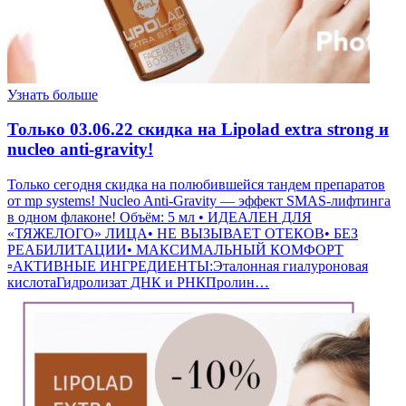
Узнать больше
Только 03.06.22 скидка на Lipolad extra strong и
nucleo anti-gravity!
Только сегодня скидка на полюбившейся тандем препаратов
от mp systems! Nucleo Anti-Gravity — эффект SMAS-лифтинга
в одном флаконе! Объём: 5 мл • ИДЕАЛЕН ДЛЯ
«ТЯЖЕЛОГО» ЛИЦА• НЕ ВЫЗЫВАЕТ ОТЕКОВ• БЕЗ
РЕАБИЛИТАЦИИ• МАКСИМАЛЬНЫЙ КОМФОРТ
▫АКТИВНЫЕ ИНГРЕДИЕНТЫ:Эталонная гиалуроновая
кислотаГидролизат ДНК и РНКПролин…