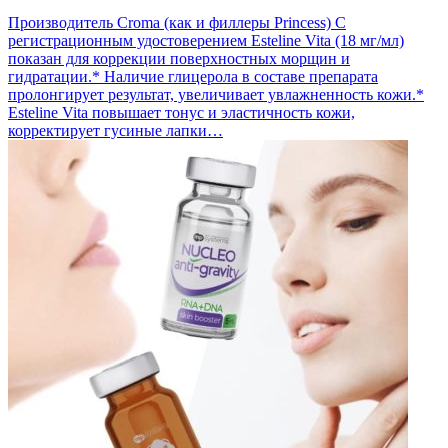
Производитель Croma (как и филлеры Princess) С
регистрационным удостоверением Esteline Vita (18 мг/мл)
показан для коррекции поверхностных морщин и
гидратации.* Наличие глицерола в составе препарата
пролонгирует результат, увеличивает увлажненность кожи.*
Esteline Vita повышает тонус и эластичность кожи,
корректирует гусиные лапки…