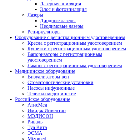
Лазерная эпиляция
Элос и фотоэпиляция
Лазеры
Диодные лазеры
Неодимовые лазеры
Рециркуляторы
Оборудование с регистрационным удостоверением
Кресла с регистрационным удостоверением
Кушетки с регистрационным удостоверением
Вапоризаторы с регистрационным
удостоверением
Лампы с регистрационным удостоверением
Медицинское оборудование
Визуализаторы вен
Стоматологические установки
Насосы инфузионные
Тележки медицинские
Российское оборудование
АтисМед
Имидж Инвентор
МЭДИСОН
Риваль
Туа Вита
ЭСМА
Mizomed