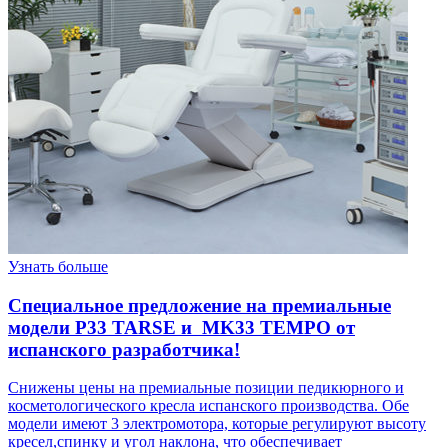
Узнать больше
Специальное предложение на премиальные
модели Р33 TARSE и MK33 TEMPO от
испанского разработчика!
Снижены цены на премиальные позиции педикюрного и
косметологического кресла испанского производства. Обе
модели имеют 3 электромотора, которые регулируют высоту
кресел,спинку и угол наклона, что обеспечивает