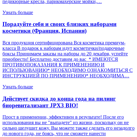
педикюрные кресла, парикмахерские мойки,…
Узнать больше
Порадуйте себя и своих близких наборами
косметики (Франция, Испания)
Вся продукция сертифицирована Вся косметика премиум-
класса В подарок к наборам идут косметички/подарочные
боксы Принимаем заказы на наборы до 20 декабря, успейте
приобрести! Бесплатно доставим до вас * ИМЕЮТСЯ
ПРОТИВОПОКАЗАНИЯ К ПРИМЕНЕНИЮ И
ИСПОЛЬЗОВАНИЮ* НЕОБХОДИМО ОЗНАКОМИТЬСЯ С
ИНСТРУКЦИЕЙ ПО ПРИМЕНЕНИЮ* НЕОБХОДИМА…
Узнать больше
Действует скидка до конца года на пилинг
биоревитализант JPX3 BIO!
Прост в применении, эффективен в результате! После его
использования вы не "выпадете" из жизни, поскольку он не
сильно шелушит кожу. Вы можете также сделать его незадолго
до нового года, не боясь, что не сможете нанести