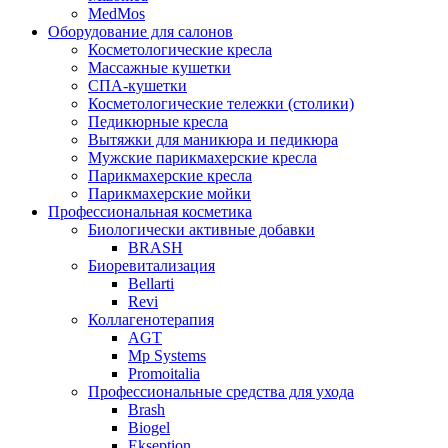
MedMos
Оборудование для салонов
Косметологические кресла
Массажные кушетки
СПА-кушетки
Косметологические тележки (столики)
Педикюрные кресла
Вытяжки для маникюра и педикюра
Мужские парикмахерские кресла
Парикмахерские кресла
Парикмахерские мойки
Профессиональная косметика
Биологически активные добавки
BRASH
Биоревитализация
Bellarti
Revi
Коллагенотерапия
AGT
Mp Systems
Promoitalia
Профессиональные средства для ухода
Brash
Biogel
Ekseption