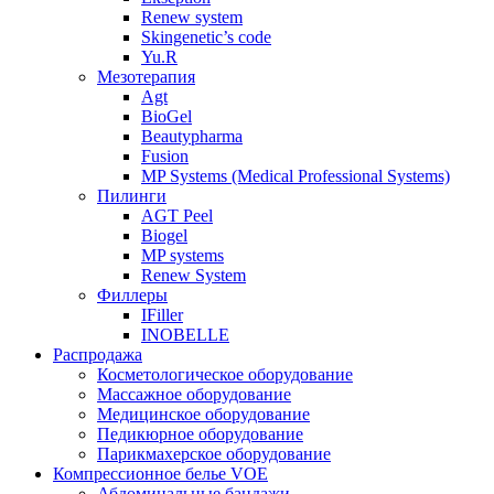
Renew system
Skingenetic’s code
Yu.R
Мезотерапия
Agt
BioGel
Beautypharma
Fusion
MP Systems (Medical Professional Systems)
Пилинги
AGT Peel
Biogel
MP systems
Renew System
Филлеры
IFiller
INOBELLE
Распродажа
Косметологическое оборудование
Массажное оборудование
Медицинское оборудование
Педикюрное оборудование
Парикмахерское оборудование
Компрессионное белье VOE
Абдоминальные бандажи