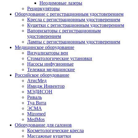
Неодимовые лазеры
Рециркуляторы
Оборудование с регистрационным удостоверением
Кресла с регистрационным удостоверением
Кушетки с регистрационным удостоверением
Вапоризаторы с регистрационным
удостоверением
Лампы с регистрационным удостоверением
Медицинское оборудование
Визуализаторы вен
Стоматологические установки
Насосы инфузионные
Тележки медицинские
Российское оборудование
АтисМед
Имидж Инвентор
МЭДИСОН
Риваль
Туа Вита
ЭСМА
Mizomed
MedMos
Оборудование для салонов
Косметологические кресла
Массажные кушетки