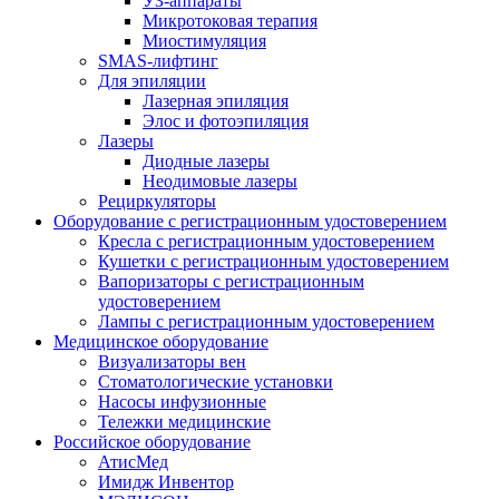
УЗ-аппараты
Микротоковая терапия
Миостимуляция
SMAS-лифтинг
Для эпиляции
Лазерная эпиляция
Элос и фотоэпиляция
Лазеры
Диодные лазеры
Неодимовые лазеры
Рециркуляторы
Оборудование с регистрационным удостоверением
Кресла с регистрационным удостоверением
Кушетки с регистрационным удостоверением
Вапоризаторы с регистрационным
удостоверением
Лампы с регистрационным удостоверением
Медицинское оборудование
Визуализаторы вен
Стоматологические установки
Насосы инфузионные
Тележки медицинские
Российское оборудование
АтисМед
Имидж Инвентор