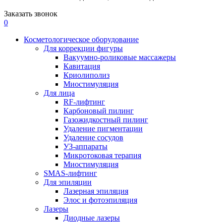
Заказать звонок
0
Косметологическое оборудование
Для коррекции фигуры
Вакуумно-роликовые массажеры
Кавитация
Криолиполиз
Миостимуляция
Для лица
RF-лифтинг
Карбоновый пилинг
Газожидкостный пилинг
Удаление пигментации
Удаление сосудов
УЗ-аппараты
Микротоковая терапия
Миостимуляция
SMAS-лифтинг
Для эпиляции
Лазерная эпиляция
Элос и фотоэпиляция
Лазеры
Диодные лазеры