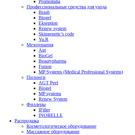
Promoitalia
Профессиональные средства для ухода
Brash
Biogel
Ekseption
Renew system
Skingenetic’s code
Yu.R
Мезотерапия
Agt
BioGel
Beautypharma
Fusion
MP Systems (Medical Professional Systems)
Пилинги
AGT Peel
Biogel
MP systems
Renew System
Филлеры
IFiller
INOBELLE
Распродажа
Косметологическое оборудование
Массажное оборудование