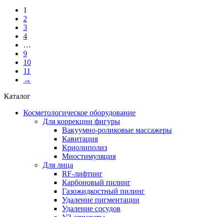
1
2
3
4
…
9
10
11
→
Каталог
Косметологическое оборудование
Для коррекции фигуры
Вакуумно-роликовые массажеры
Кавитация
Криолиполиз
Миостимуляция
Для лица
RF-лифтинг
Карбоновый пилинг
Газожидкостный пилинг
Удаление пигментации
Удаление сосудов