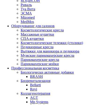
МЭДИСОН
Риваль
Туа Вита
ЭСМА
Mizomed
MedMos
Оборудование для салонов
Косметологические кресла
Массажные кушетки
СПА-кушетки
Косметологические тележки (столики)
Педикюрные кресла
Вытяжки для маникюра и педикюра
Мужские парикмахерские кресла
Парикмахерские кресла
Парикмахерские мойки
Профессиональная косметика
Биологически активные добавки
BRASH
Биоревитализация
Bellarti
Revi
Коллагенотерапия
AGT
Mp Systems