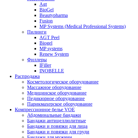
Agt
BioGel
Beautypharma
Fusion
MP Systems (Medical Professional Systems)
Пилинги
AGT Peel
Biogel
MP systems
Renew System
Филлеры
IFiller
INOBELLE
Распродажа
Косметологическое оборудование
Массажное оборудование
Медицинское оборудование
Педикюрное оборудование
Парикмахерское оборудование
Компрессионное белье VOE
Абдоминальные бандажи
Бандажи антицеллюлитные
Бандажи и повязки для лица
Бандажи и повязки для груди
Бандажи для мужчин