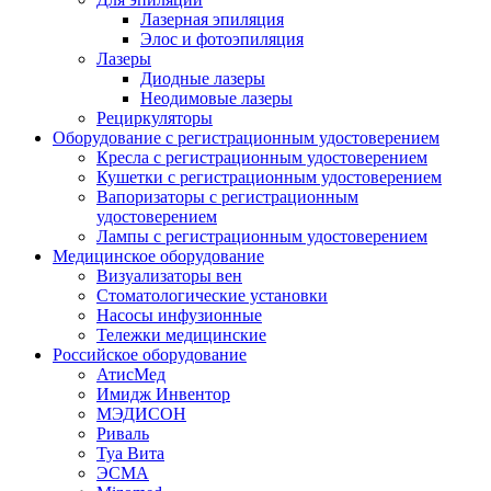
Лазерная эпиляция
Элос и фотоэпиляция
Лазеры
Диодные лазеры
Неодимовые лазеры
Рециркуляторы
Оборудование с регистрационным удостоверением
Кресла с регистрационным удостоверением
Кушетки с регистрационным удостоверением
Вапоризаторы с регистрационным
удостоверением
Лампы с регистрационным удостоверением
Медицинское оборудование
Визуализаторы вен
Стоматологические установки
Насосы инфузионные
Тележки медицинские
Российское оборудование
АтисМед
Имидж Инвентор
МЭДИСОН
Риваль
Туа Вита
ЭСМА