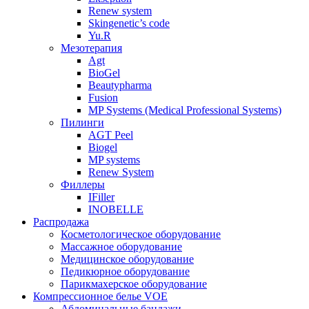
Renew system
Skingenetic’s code
Yu.R
Мезотерапия
Agt
BioGel
Beautypharma
Fusion
MP Systems (Medical Professional Systems)
Пилинги
AGT Peel
Biogel
MP systems
Renew System
Филлеры
IFiller
INOBELLE
Распродажа
Косметологическое оборудование
Массажное оборудование
Медицинское оборудование
Педикюрное оборудование
Парикмахерское оборудование
Компрессионное белье VOE
Абдоминальные бандажи