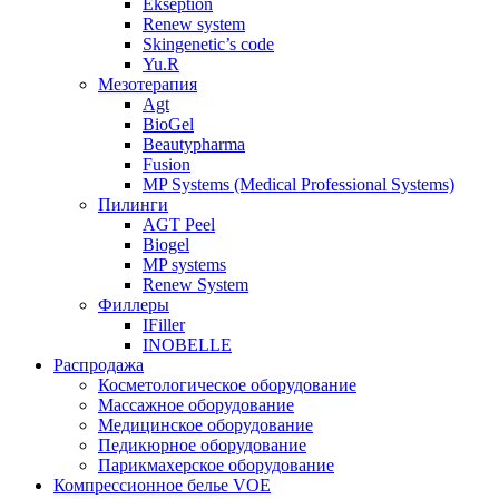
Ekseption
Renew system
Skingenetic’s code
Yu.R
Мезотерапия
Agt
BioGel
Beautypharma
Fusion
MP Systems (Medical Professional Systems)
Пилинги
AGT Peel
Biogel
MP systems
Renew System
Филлеры
IFiller
INOBELLE
Распродажа
Косметологическое оборудование
Массажное оборудование
Медицинское оборудование
Педикюрное оборудование
Парикмахерское оборудование
Компрессионное белье VOE