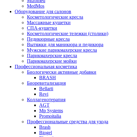
Mizomed
MedMos
Оборудование для салонов
Косметологические кресла
Массажные кушетки
СПА-кушетки
Косметологические тележки (столики)
Педикюрные кресла
Вытяжки для маникюра и педикюра
Мужские парикмахерские кресла
Парикмахерские кресла
Парикмахерские мойки
Профессиональная косметика
Биологически активные добавки
BRASH
Биоревитализация
Bellarti
Revi
Коллагенотерапия
AGT
Mp Systems
Promoitalia
Профессиональные средства для ухода
Brash
Biogel