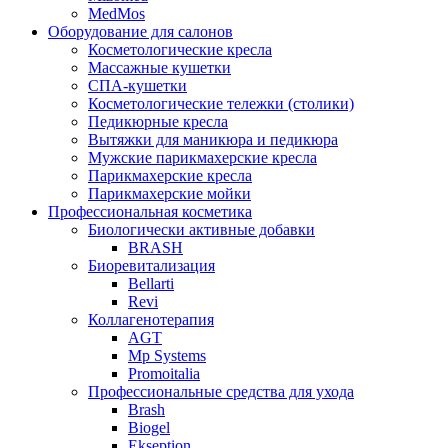
MedMos
Оборудование для салонов
Косметологические кресла
Массажные кушетки
СПА-кушетки
Косметологические тележки (столики)
Педикюрные кресла
Вытяжки для маникюра и педикюра
Мужские парикмахерские кресла
Парикмахерские кресла
Парикмахерские мойки
Профессиональная косметика
Биологически активные добавки
BRASH
Биоревитализация
Bellarti
Revi
Коллагенотерапия
AGT
Mp Systems
Promoitalia
Профессиональные средства для ухода
Brash
Biogel
Ekseption