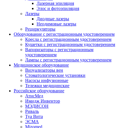
Лазерная эпиляция
Элос и фотоэпиляция
Лазеры
Диодные лазеры
Неодимовые лазеры
Рециркуляторы
Оборудование с регистрационным удостоверением
Кресла с регистрационным удостоверением
Кушетки с регистрационным удостоверением
Вапоризаторы с регистрационным
удостоверением
Лампы с регистрационным удостоверением
Медицинское оборудование
Визуализаторы вен
Стоматологические установки
Насосы инфузионные
Тележки медицинские
Российское оборудование
АтисМед
Имидж Инвентор
МЭДИСОН
Риваль
Туа Вита
ЭСМА
Mizomed