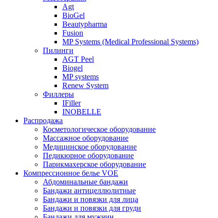
Agt
BioGel
Beautypharma
Fusion
MP Systems (Medical Professional Systems)
Пилинги
AGT Peel
Biogel
MP systems
Renew System
Филлеры
IFiller
INOBELLE
Распродажа
Косметологическое оборудование
Массажное оборудование
Медицинское оборудование
Педикюрное оборудование
Парикмахерское оборудование
Компрессионное белье VOE
Абдоминальные бандажи
Бандажи антицеллюлитные
Бандажи и повязки для лица
Бандажи и повязки для груди
Бандажи для мужчин