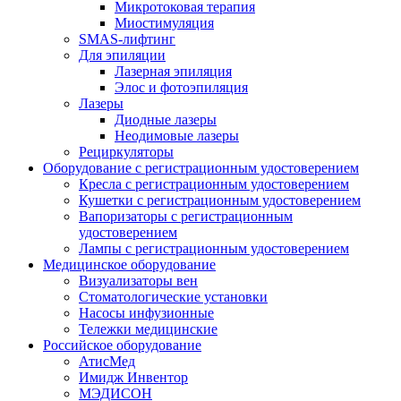
Микротоковая терапия
Миостимуляция
SMAS-лифтинг
Для эпиляции
Лазерная эпиляция
Элос и фотоэпиляция
Лазеры
Диодные лазеры
Неодимовые лазеры
Рециркуляторы
Оборудование с регистрационным удостоверением
Кресла с регистрационным удостоверением
Кушетки с регистрационным удостоверением
Вапоризаторы с регистрационным
удостоверением
Лампы с регистрационным удостоверением
Медицинское оборудование
Визуализаторы вен
Стоматологические установки
Насосы инфузионные
Тележки медицинские
Российское оборудование
АтисМед
Имидж Инвентор
МЭДИСОН