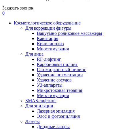
Заказать звонок
0
Косметологическое оборудование
Для коррекции фигуры
Вакуумно-роликовые массажеры
Кавитация
Криолиполиз
Миостимуляция
Для лица
RF-лифтинг
Карбоновый пилинг
Газожидкостный пилинг
Удаление пигментации
Удаление сосудов
УЗ-аппараты
Микротоковая терапия
Миостимуляция
SMAS-лифтинг
Для эпиляции
Лазерная эпиляция
Элос и фотоэпиляция
Лазеры
Диодные лазеры