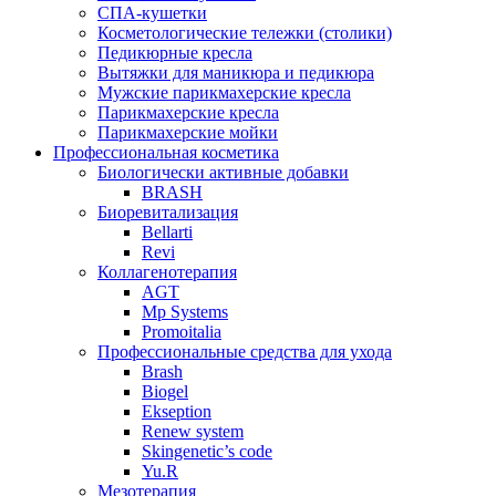
СПА-кушетки
Косметологические тележки (столики)
Педикюрные кресла
Вытяжки для маникюра и педикюра
Мужские парикмахерские кресла
Парикмахерские кресла
Парикмахерские мойки
Профессиональная косметика
Биологически активные добавки
BRASH
Биоревитализация
Bellarti
Revi
Коллагенотерапия
AGT
Mp Systems
Promoitalia
Профессиональные средства для ухода
Brash
Biogel
Ekseption
Renew system
Skingenetic’s code
Yu.R
Мезотерапия