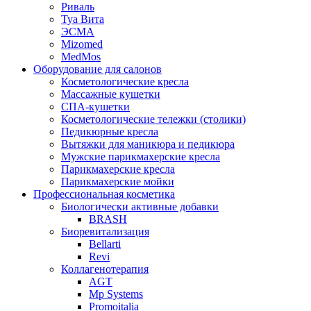
Риваль
Туа Вита
ЭСМА
Mizomed
MedMos
Оборудование для салонов
Косметологические кресла
Массажные кушетки
СПА-кушетки
Косметологические тележки (столики)
Педикюрные кресла
Вытяжки для маникюра и педикюра
Мужские парикмахерские кресла
Парикмахерские кресла
Парикмахерские мойки
Профессиональная косметика
Биологически активные добавки
BRASH
Биоревитализация
Bellarti
Revi
Коллагенотерапия
AGT
Mp Systems
Promoitalia