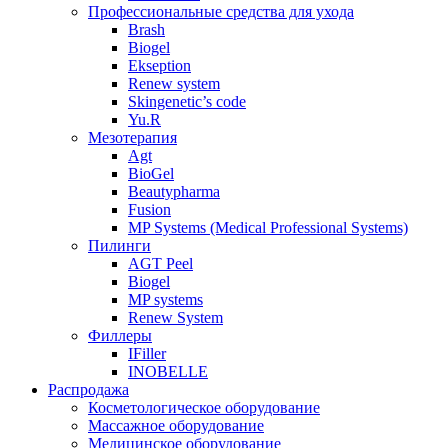
Профессиональные средства для ухода
Brash
Biogel
Ekseption
Renew system
Skingenetic’s code
Yu.R
Мезотерапия
Agt
BioGel
Beautypharma
Fusion
MP Systems (Medical Professional Systems)
Пилинги
AGT Peel
Biogel
MP systems
Renew System
Филлеры
IFiller
INOBELLE
Распродажа
Косметологическое оборудование
Массажное оборудование
Медицинское оборудование