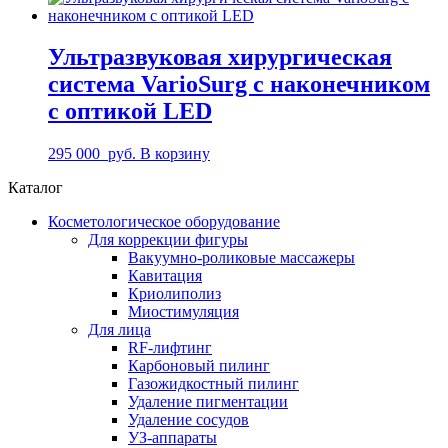
Ультразвуковая хирургическая
система VarioSurg с наконечником
с оптикой LED
295 000
руб.
В корзину
Каталог
Косметологическое оборудование
Для коррекции фигуры
Вакуумно-роликовые массажеры
Кавитация
Криолиполиз
Миостимуляция
Для лица
RF-лифтинг
Карбоновый пилинг
Газожидкостный пилинг
Удаление пигментации
Удаление сосудов
УЗ-аппараты