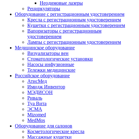
Неодимовые лазеры
Рециркуляторы
Оборудование с регистрационным удостоверением
Кресла с регистрационным удостоверением
Кушетки с регистрационным удостоверением
Вапоризаторы с регистрационным
удостоверением
Лампы с регистрационным удостоверением
Медицинское оборудование
Визуализаторы вен
Стоматологические установки
Насосы инфузионные
Тележки медицинские
Российское оборудование
АтисМед
Имидж Инвентор
МЭДИСОН
Риваль
Туа Вита
ЭСМА
Mizomed
MedMos
Оборудование для салонов
Косметологические кресла
Массажные кушетки