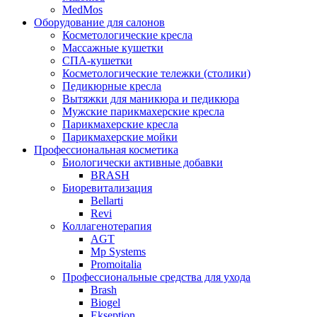
MedMos
Оборудование для салонов
Косметологические кресла
Массажные кушетки
СПА-кушетки
Косметологические тележки (столики)
Педикюрные кресла
Вытяжки для маникюра и педикюра
Мужские парикмахерские кресла
Парикмахерские кресла
Парикмахерские мойки
Профессиональная косметика
Биологически активные добавки
BRASH
Биоревитализация
Bellarti
Revi
Коллагенотерапия
AGT
Mp Systems
Promoitalia
Профессиональные средства для ухода
Brash
Biogel
Ekseption