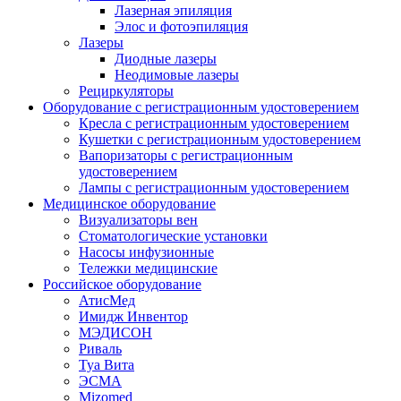
Лазерная эпиляция
Элос и фотоэпиляция
Лазеры
Диодные лазеры
Неодимовые лазеры
Рециркуляторы
Оборудование с регистрационным удостоверением
Кресла с регистрационным удостоверением
Кушетки с регистрационным удостоверением
Вапоризаторы с регистрационным
удостоверением
Лампы с регистрационным удостоверением
Медицинское оборудование
Визуализаторы вен
Стоматологические установки
Насосы инфузионные
Тележки медицинские
Российское оборудование
АтисМед
Имидж Инвентор
МЭДИСОН
Риваль
Туа Вита
ЭСМА
Mizomed