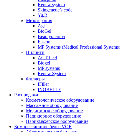
Renew system
Skingenetic’s code
Yu.R
Мезотерапия
Agt
BioGel
Beautypharma
Fusion
MP Systems (Medical Professional Systems)
Пилинги
AGT Peel
Biogel
MP systems
Renew System
Филлеры
IFiller
INOBELLE
Распродажа
Косметологическое оборудование
Массажное оборудование
Медицинское оборудование
Педикюрное оборудование
Парикмахерское оборудование
Компрессионное белье VOE
Абдоминальные бандажи