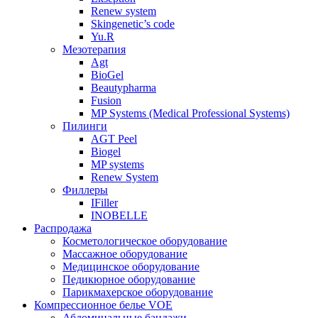
Renew system
Skingenetic’s code
Yu.R
Мезотерапия
Agt
BioGel
Beautypharma
Fusion
MP Systems (Medical Professional Systems)
Пилинги
AGT Peel
Biogel
MP systems
Renew System
Филлеры
IFiller
INOBELLE
Распродажа
Косметологическое оборудование
Массажное оборудование
Медицинское оборудование
Педикюрное оборудование
Парикмахерское оборудование
Компрессионное белье VOE
Абдоминальные бандажи