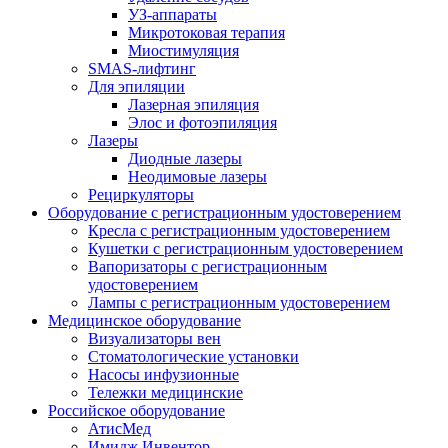
УЗ-аппараты
Микротоковая терапия
Миостимуляция
SMAS-лифтинг
Для эпиляции
Лазерная эпиляция
Элос и фотоэпиляция
Лазеры
Диодные лазеры
Неодимовые лазеры
Рециркуляторы
Оборудование с регистрационным удостоверением
Кресла с регистрационным удостоверением
Кушетки с регистрационным удостоверением
Вапоризаторы с регистрационным
удостоверением
Лампы с регистрационным удостоверением
Медицинское оборудование
Визуализаторы вен
Стоматологические установки
Насосы инфузионные
Тележки медицинские
Российское оборудование
АтисМед
Имидж Инвентор