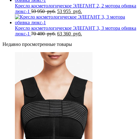
72
160
Кресло косметологическое ЭЛЕГАНТ 2, 2 мотора обивка
400
Первоначальная
руб..
Текущая
люкс-1
59 950
руб.
53 955
руб.
руб..
цена
цена:
составляла
53
59
955
Кресло косметологическое ЭЛЕГАНТ 3, 3 мотора обивка
950
Первоначальная
руб..
Текущая
люкс-1
70 400
руб.
63 360
руб.
руб..
цена
цена:
Недавно просмотренные товары
составляла
63
70
360
400
руб..
руб..