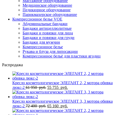
Массажное оборудование
Медицинское оборудование
Педикюрное оборудование
Парикмахерское оборудование
Компрессионное белье VOE
Абдоминальные бандажи
Бандажи антицеллюлитные
Бандажи и повязки для лица
Бандажи и повязки для груди
Бандажи для мужчин
Компрессионное белье
Рукава и блуза для липосакции
Компрессионное бельё для пластики ягодиц
Распродажа
Кресло косметологическое ЭЛЕГАНТ 2, 2 мотора обивка
Первоначальная
Текущая
люкс-2
61 950
руб.
55 755
руб.
цена
цена:
составляла
55
61
755
Кресло косметологическое ЭЛЕГАНТ 3, 3 мотора обивка
950
Первоначальная
руб..
Текущая
люкс-2
72 400
руб.
65 160
руб.
руб..
цена
цена:
составляла
65