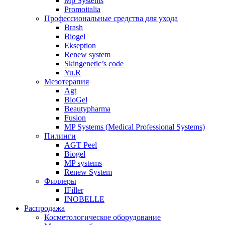
Mp Systems
Promoitalia
Профессиональные средства для ухода
Brash
Biogel
Ekseption
Renew system
Skingenetic’s code
Yu.R
Мезотерапия
Agt
BioGel
Beautypharma
Fusion
MP Systems (Medical Professional Systems)
Пилинги
AGT Peel
Biogel
MP systems
Renew System
Филлеры
IFiller
INOBELLE
Распродажа
Косметологическое оборудование