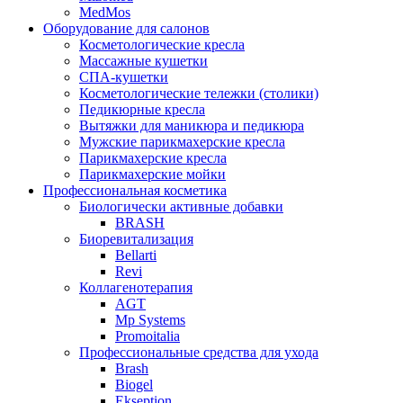
MedMos
Оборудование для салонов
Косметологические кресла
Массажные кушетки
СПА-кушетки
Косметологические тележки (столики)
Педикюрные кресла
Вытяжки для маникюра и педикюра
Мужские парикмахерские кресла
Парикмахерские кресла
Парикмахерские мойки
Профессиональная косметика
Биологически активные добавки
BRASH
Биоревитализация
Bellarti
Revi
Коллагенотерапия
AGT
Mp Systems
Promoitalia
Профессиональные средства для ухода
Brash
Biogel
Ekseption