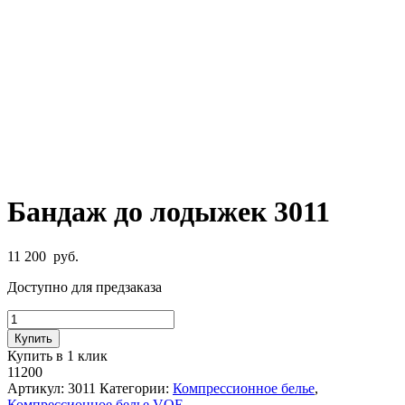
Бандаж до лодыжек 3011
11 200
руб.
Доступно для предзаказа
Количество
товара
Купить
Бандаж
Купить в 1 клик
до
11200
лодыжек
Артикул:
3011
Категории:
Компрессионное белье
,
3011
Компрессионное белье VOE