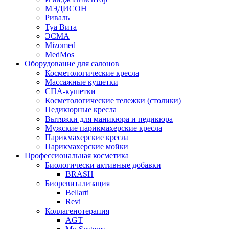
МЭДИСОН
Риваль
Туа Вита
ЭСМА
Mizomed
MedMos
Оборудование для салонов
Косметологические кресла
Массажные кушетки
СПА-кушетки
Косметологические тележки (столики)
Педикюрные кресла
Вытяжки для маникюра и педикюра
Мужские парикмахерские кресла
Парикмахерские кресла
Парикмахерские мойки
Профессиональная косметика
Биологически активные добавки
BRASH
Биоревитализация
Bellarti
Revi
Коллагенотерапия
AGT