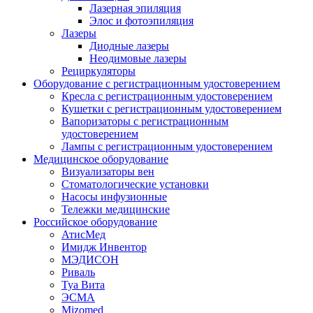
Лазерная эпиляция
Элос и фотоэпиляция
Лазеры
Диодные лазеры
Неодимовые лазеры
Рециркуляторы
Оборудование с регистрационным удостоверением
Кресла с регистрационным удостоверением
Кушетки с регистрационным удостоверением
Вапоризаторы с регистрационным
удостоверением
Лампы с регистрационным удостоверением
Медицинское оборудование
Визуализаторы вен
Стоматологические установки
Насосы инфузионные
Тележки медицинские
Российское оборудование
АтисМед
Имидж Инвентор
МЭДИСОН
Риваль
Туа Вита
ЭСМА
Mizomed