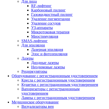
Для лица
RF-лифтинг
Карбоновый пилинг
Газожидкостный пилинг
Удаление пигментации
Удаление сосудов
УЗ-аппараты
Микротоковая терапия
Миостимуляция
SMAS-лифтинг
Для эпиляции
Лазерная эпиляция
Элос и фотоэпиляция
Лазеры
Диодные лазеры
Неодимовые лазеры
Рециркуляторы
Оборудование с регистрационным удостоверением
Кресла с регистрационным удостоверением
Кушетки с регистрационным удостоверением
Вапоризаторы с регистрационным
удостоверением
Лампы с регистрационным удостоверением
Медицинское оборудование
Визуализаторы вен