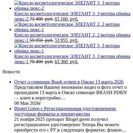
цена
цена:
составляла
55
61
755
Кресло косметологическое ЭЛЕГАНТ 3, 3 мотора обивка
950
Первоначальная
руб..
Текущая
люкс-2
72 400
руб.
65 160
руб.
руб..
цена
цена:
составляла
65
72
160
Кресло косметологическое ЭЛЕГАНТ 2, 2 мотора обивка
400
Первоначальная
руб..
Текущая
люкс-1
59 950
руб.
53 955
руб.
руб..
цена
цена:
составляла
53
59
955
Кресло косметологическое ЭЛЕГАНТ 3, 3 мотора обивка
950
Первоначальная
руб..
Текущая
люкс-1
70 400
руб.
63 360
руб.
руб..
цена
цена:
Новости
составляла
63
70
360
Отчет о семинаре Brash system в Омске 13 марта 2026
400
руб..
Представляем Вашему вниманию видео и фото отчет о
руб..
прошедшем 13 марта в Омске семинаре BRASH PDRN
— ключ к перестройке…
08 Мая 2026г
Biogel Green с Регистрационным удостоверением:
доступные форматы и преимущества
21 ноября 2025 препарат Biogel green получил
регистрационное удостоверение Теперь Вы можете
приобрести его с РУ в следующих форматах: флакон…