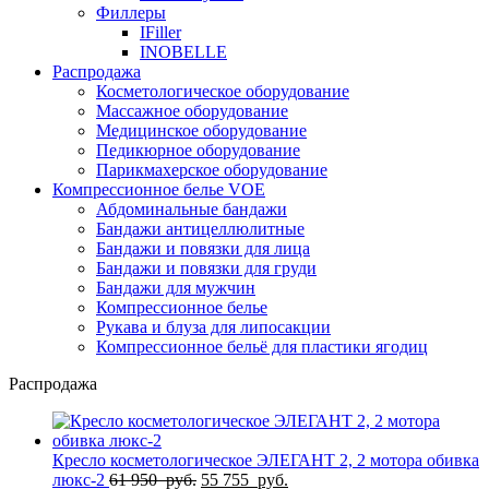
Филлеры
IFiller
INOBELLE
Распродажа
Косметологическое оборудование
Массажное оборудование
Медицинское оборудование
Педикюрное оборудование
Парикмахерское оборудование
Компрессионное белье VOE
Абдоминальные бандажи
Бандажи антицеллюлитные
Бандажи и повязки для лица
Бандажи и повязки для груди
Бандажи для мужчин
Компрессионное белье
Рукава и блуза для липосакции
Компрессионное бельё для пластики ягодиц
Распродажа
Кресло косметологическое ЭЛЕГАНТ 2, 2 мотора обивка
Первоначальная
Текущая
люкс-2
61 950
руб.
55 755
руб.