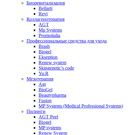
Биоревитализация
Bellarti
Revi
Коллагенотерапия
AGT
Mp Systems
Promoitalia
Профессиональные средства для ухода
Brash
Biogel
Ekseption
Renew system
Skingenetic’s code
Yu.R
Мезотерапия
Agt
BioGel
Beautypharma
Fusion
MP Systems (Medical Professional Systems)
Пилинги
AGT Peel
Biogel
MP systems
Renew System