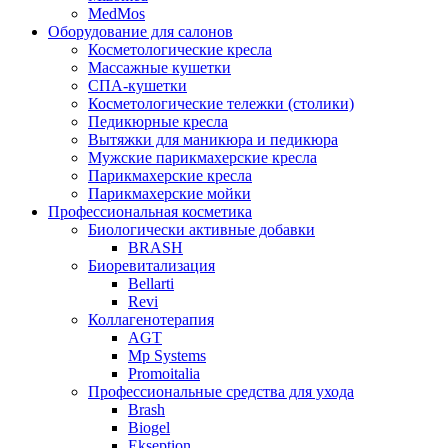
MedMos
Оборудование для салонов
Косметологические кресла
Массажные кушетки
СПА-кушетки
Косметологические тележки (столики)
Педикюрные кресла
Вытяжки для маникюра и педикюра
Мужские парикмахерские кресла
Парикмахерские кресла
Парикмахерские мойки
Профессиональная косметика
Биологически активные добавки
BRASH
Биоревитализация
Bellarti
Revi
Коллагенотерапия
AGT
Mp Systems
Promoitalia
Профессиональные средства для ухода
Brash
Biogel
Ekseption