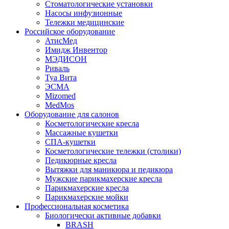
Стоматологические установки
Насосы инфузионные
Тележки медицинские
Российское оборудование
АтисМед
Имидж Инвентор
МЭДИСОН
Риваль
Туа Вита
ЭСМА
Mizomed
MedMos
Оборудование для салонов
Косметологические кресла
Массажные кушетки
СПА-кушетки
Косметологические тележки (столики)
Педикюрные кресла
Вытяжки для маникюра и педикюра
Мужские парикмахерские кресла
Парикмахерские кресла
Парикмахерские мойки
Профессиональная косметика
Биологически активные добавки
BRASH