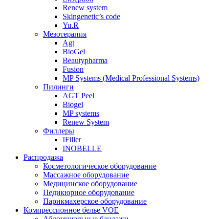
Renew system
Skingenetic’s code
Yu.R
Мезотерапия
Agt
BioGel
Beautypharma
Fusion
MP Systems (Medical Professional Systems)
Пилинги
AGT Peel
Biogel
MP systems
Renew System
Филлеры
IFiller
INOBELLE
Распродажа
Косметологическое оборудование
Массажное оборудование
Медицинское оборудование
Педикюрное оборудование
Парикмахерское оборудование
Компрессионное белье VOE
Абдоминальные бандажи