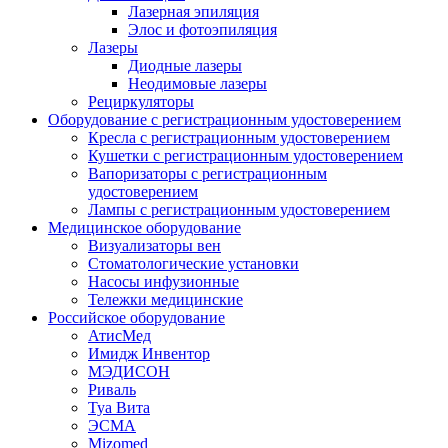
Лазерная эпиляция
Элос и фотоэпиляция
Лазеры
Диодные лазеры
Неодимовые лазеры
Рециркуляторы
Оборудование с регистрационным удостоверением
Кресла с регистрационным удостоверением
Кушетки с регистрационным удостоверением
Вапоризаторы с регистрационным
удостоверением
Лампы с регистрационным удостоверением
Медицинское оборудование
Визуализаторы вен
Стоматологические установки
Насосы инфузионные
Тележки медицинские
Российское оборудование
АтисМед
Имидж Инвентор
МЭДИСОН
Риваль
Туа Вита
ЭСМА
Mizomed