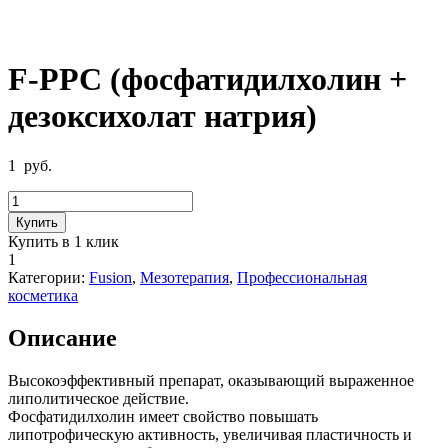
F-PPC (фосфатидилхолин +
дезоксихолат натрия)
1
руб.
Количество
товара
Купить
F-
Купить в 1 клик
PPC
1
(фосфатидилхолин
Категории:
Fusion
,
Мезотерапия
,
Профессиональная
+
косметика
дезоксихолат
натрия)
Описание
Высокоэффективный препарат, оказывающий выраженное
липолитическое действие.
Фосфатидилхолин имеет свойство повышать
липотрофическую активность, увеличивая пластичность и