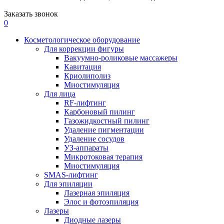
Заказать звонок
0
Косметологическое оборудование
Для коррекции фигуры
Вакуумно-роликовые массажеры
Кавитация
Криолиполиз
Миостимуляция
Для лица
RF-лифтинг
Карбоновый пилинг
Газожидкостный пилинг
Удаление пигментации
Удаление сосудов
УЗ-аппараты
Микротоковая терапия
Миостимуляция
SMAS-лифтинг
Для эпиляции
Лазерная эпиляция
Элос и фотоэпиляция
Лазеры
Диодные лазеры