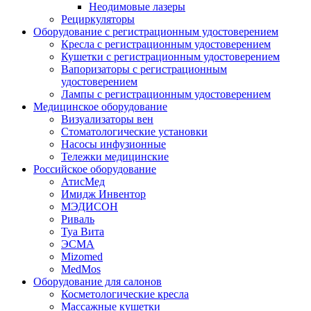
Неодимовые лазеры
Рециркуляторы
Оборудование с регистрационным удостоверением
Кресла с регистрационным удостоверением
Кушетки с регистрационным удостоверением
Вапоризаторы с регистрационным
удостоверением
Лампы с регистрационным удостоверением
Медицинское оборудование
Визуализаторы вен
Стоматологические установки
Насосы инфузионные
Тележки медицинские
Российское оборудование
АтисМед
Имидж Инвентор
МЭДИСОН
Риваль
Туа Вита
ЭСМА
Mizomed
MedMos
Оборудование для салонов
Косметологические кресла
Массажные кушетки