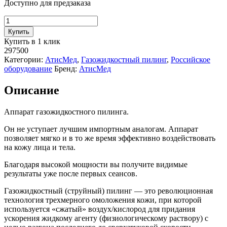
Доступно для предзаказа
Количество
товара
Купить
Газожидкостный
Купить в 1 клик
пилинг
297500
AtisMed
Категории:
АтисМед
,
Газожидкостный пилинг
,
Российское
Pro
оборудование
Бренд:
АтисМед
5
Описание
Аппарат газожидкостного пилинга.
Он не уступает лучшим импортным аналогам. Аппарат
позволяет мягко и в то же время эффективно воздействовать
на кожу лица и тела.
Благодаря высокой мощности вы получите видимые
результаты уже после первых сеансов.
Газожидкостный (струйный) пилинг — это революционная
технология трехмерного омоложения кожи, при которой
используется «сжатый» воздух/кислород для придания
ускорения жидкому агенту (физиологическому раствору) с