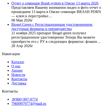
Отчет о семинаре Brash system в Омске 13 марта 2026
400
руб..
Представляем Вашему вниманию видео и фото отчет о
руб..
прошедшем 13 марта в Омске семинаре BRASH PDRN
— ключ к перестройке…
08 Мая 2026г
Biogel Green с Регистрационным удостоверением:
доступные форматы и преимущества
21 ноября 2025 препарат Biogel green получил
регистрационное удостоверение Теперь Вы можете
приобрести его с РУ в следующих форматах: флакон…
28 Апр 2026г
Навигация
Каталог
О нас
Акции
Новости
Контакты
Доставка
Контакты
8(960) 997-9774
79609979774@mail.ru