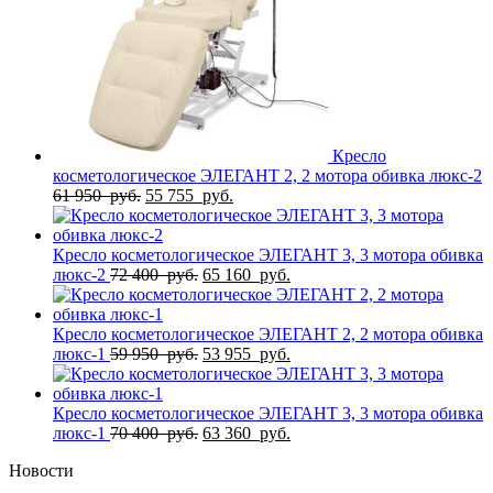
Кресло
косметологическое ЭЛЕГАНТ 2, 2 мотора обивка люкс-2
Первоначальная
Текущая
61 950
руб.
55 755
руб.
цена
цена:
составляла
55
61
755
Кресло косметологическое ЭЛЕГАНТ 3, 3 мотора обивка
950
Первоначальная
руб..
Текущая
люкс-2
72 400
руб.
65 160
руб.
руб..
цена
цена:
составляла
65
72
160
Кресло косметологическое ЭЛЕГАНТ 2, 2 мотора обивка
400
Первоначальная
руб..
Текущая
люкс-1
59 950
руб.
53 955
руб.
руб..
цена
цена:
составляла
53
59
955
Кресло косметологическое ЭЛЕГАНТ 3, 3 мотора обивка
950
Первоначальная
руб..
Текущая
люкс-1
70 400
руб.
63 360
руб.
руб..
цена
цена:
Новости
составляла
63
70
360