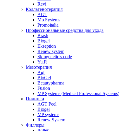
Revi
Коллагенотерапия
AGT
Mp Systems
Promoitalia
Профессиональные средства для ухода
Brash
Biogel
Ekseption
Renew system
Skingenetic’s code
Yu.R
Мезотерапия
Agt
BioGel
Beautypharma
Fusion
MP Systems (Medical Professional Systems)
Пилинги
AGT Peel
Biogel
MP systems
Renew System
Филлеры
IFiller