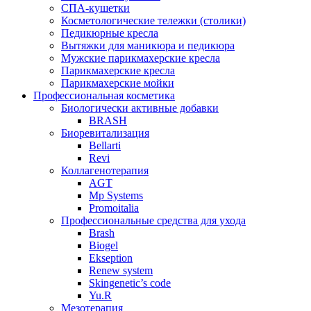
СПА-кушетки
Косметологические тележки (столики)
Педикюрные кресла
Вытяжки для маникюра и педикюра
Мужские парикмахерские кресла
Парикмахерские кресла
Парикмахерские мойки
Профессиональная косметика
Биологически активные добавки
BRASH
Биоревитализация
Bellarti
Revi
Коллагенотерапия
AGT
Mp Systems
Promoitalia
Профессиональные средства для ухода
Brash
Biogel
Ekseption
Renew system
Skingenetic’s code
Yu.R
Мезотерапия