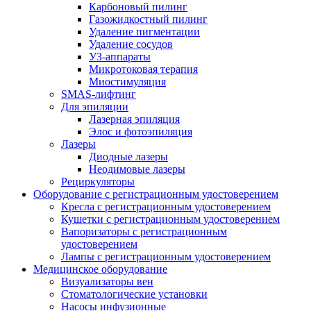
Карбоновый пилинг
Газожидкостный пилинг
Удаление пигментации
Удаление сосудов
УЗ-аппараты
Микротоковая терапия
Миостимуляция
SMAS-лифтинг
Для эпиляции
Лазерная эпиляция
Элос и фотоэпиляция
Лазеры
Диодные лазеры
Неодимовые лазеры
Рециркуляторы
Оборудование с регистрационным удостоверением
Кресла с регистрационным удостоверением
Кушетки с регистрационным удостоверением
Вапоризаторы с регистрационным
удостоверением
Лампы с регистрационным удостоверением
Медицинское оборудование
Визуализаторы вен
Стоматологические установки
Насосы инфузионные