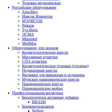
Тележки медицинские
Российское оборудование
АтисМед
Имидж Инвентор
МЭДИСОН
Риваль
Туа Вита
ЭСМА
Mizomed
MedMos
Оборудование для салонов
Косметологические кресла
Массажные кушетки
СПА-кушетки
Косметологические тележки (столики)
Педикюрные кресла
Вытяжки для маникюра и педикюра
Мужские парикмахерские кресла
Парикмахерские кресла
Парикмахерские мойки
Профессиональная косметика
Биологически активные добавки
BRASH
Биоревитализация
Bellarti