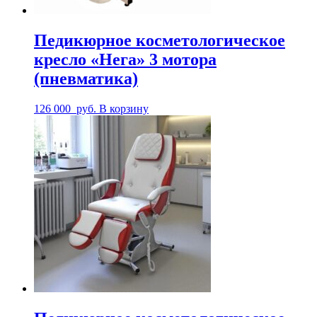
Педикюрное косметологическое
кресло «Нега» 3 мотора
(пневматика)
126 000
руб.
В корзину