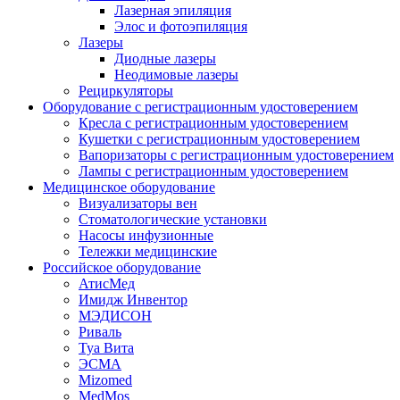
Лазерная эпиляция
Элос и фотоэпиляция
Лазеры
Диодные лазеры
Неодимовые лазеры
Рециркуляторы
Оборудование с регистрационным удостоверением
Кресла с регистрационным удостоверением
Кушетки с регистрационным удостоверением
Вапоризаторы с регистрационным удостоверением
Лампы с регистрационным удостоверением
Медицинское оборудование
Визуализаторы вен
Стоматологические установки
Насосы инфузионные
Тележки медицинские
Российское оборудование
АтисМед
Имидж Инвентор
МЭДИСОН
Риваль
Туа Вита
ЭСМА
Mizomed
MedMos