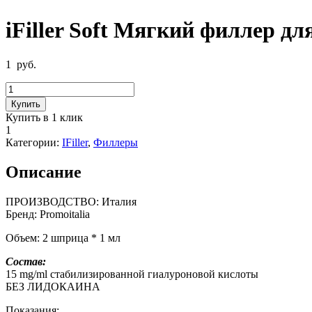
iFiller Soft Мягкий филлер д
1
руб.
Количество
товара
Купить
iFiller
Купить в 1 клик
Soft
1
Мягкий
Категории:
IFiller
,
Филлеры
филлер
для
Описание
коррекции
тонких
морщин
ПРОИЗВОДСТВО: Италия
Бренд: Promoitalia
Объем: 2 шприца * 1 мл
Состав:
15 mg/ml стабилизированной гиалуроновой кислоты
БЕЗ ЛИДОКАИНА
Показания: