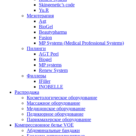
Skingenetic’s code
Yu.R
Мезотерапия
Agt
BioGel
Beautypharma
Fusion
MP Systems (Medical Professional Systems)
Пилинги
AGT Peel
Biogel
MP systems
Renew System
Филлеры
IFiller
INOBELLE
Распродажа
Косметологическое оборудование
Массажное оборудование
Медицинское оборудование
Педикюрное оборудование
Парикмахерское оборудование
Компрессионное белье VOE
Абдоминальные бандажи
Бандажи антицеллюлитные