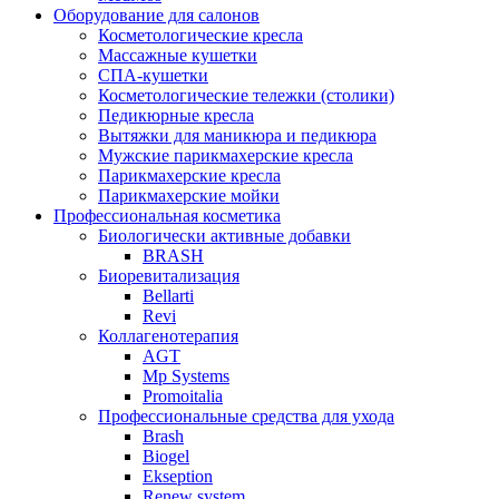
Оборудование для салонов
Косметологические кресла
Массажные кушетки
СПА-кушетки
Косметологические тележки (столики)
Педикюрные кресла
Вытяжки для маникюра и педикюра
Мужские парикмахерские кресла
Парикмахерские кресла
Парикмахерские мойки
Профессиональная косметика
Биологически активные добавки
BRASH
Биоревитализация
Bellarti
Revi
Коллагенотерапия
AGT
Mp Systems
Promoitalia
Профессиональные средства для ухода
Brash
Biogel
Ekseption
Renew system