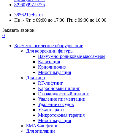
8(960)997-9775
385621@bk.ru
Пн. - Чт. с 09:00 до 17:00, Пт. с 09:00 до 16:00
Заказать звонок
0
Косметологическое оборудование
Для коррекции фигуры
Вакуумно-роликовые массажеры
Кавитация
Криолиполиз
Миостимуляция
Для лица
RF-лифтинг
Карбоновый пилинг
Газожидкостный пилинг
Удаление пигментации
Удаление сосудов
УЗ-аппараты
Микротоковая терапия
Миостимуляция
SMAS-лифтинг
Для эпиляции