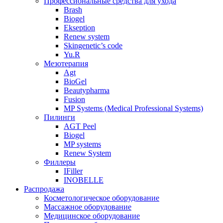
Профессиональные средства для ухода
Brash
Biogel
Ekseption
Renew system
Skingenetic’s code
Yu.R
Мезотерапия
Agt
BioGel
Beautypharma
Fusion
MP Systems (Medical Professional Systems)
Пилинги
AGT Peel
Biogel
MP systems
Renew System
Филлеры
IFiller
INOBELLE
Распродажа
Косметологическое оборудование
Массажное оборудование
Медицинское оборудование