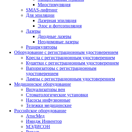
Миостимуляция
SMAS-лифтинг
Для эпиляции
Лазерная эпиляция
Элос и фотоэпиляция
Лазеры
Диодные лазеры
Неодимовые лазеры
Рециркуляторы
Оборудование с регистрационным удостоверением
Кресла с регистрационным удостоверением
Кушетки с регистрационным удостоверением
Вапоризаторы с регистрационным
удостоверением
Лампы с регистрационным удостоверением
Медицинское оборудование
Визуализаторы вен
Стоматологические установки
Насосы инфузионные
Тележки медицинские
Российское оборудование
АтисМед
Имидж Инвентор
МЭДИСОН
Риваль