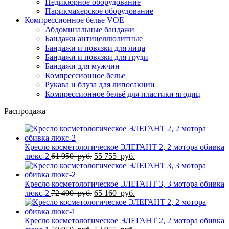
Педикюрное оборудование
Парикмахерское оборудование
Компрессионное белье VOE
Абдоминальные бандажи
Бандажи антицеллюлитные
Бандажи и повязки для лица
Бандажи и повязки для груди
Бандажи для мужчин
Компрессионное белье
Рукава и блуза для липосакции
Компрессионное бельё для пластики ягодиц
Распродажа
Кресло косметологическое ЭЛЕГАНТ 2, 2 мотора обивка
Первоначальная
Текущая
люкс-2
61 950
руб.
55 755
руб.
цена
цена:
составляла
55
61
755
Кресло косметологическое ЭЛЕГАНТ 3, 3 мотора обивка
950
Первоначальная
руб..
Текущая
люкс-2
72 400
руб.
65 160
руб.
руб..
цена
цена:
составляла
65
72
160
Кресло косметологическое ЭЛЕГАНТ 2, 2 мотора обивка