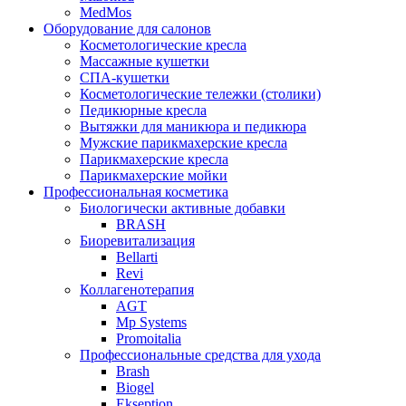
MedMos
Оборудование для салонов
Косметологические кресла
Массажные кушетки
СПА-кушетки
Косметологические тележки (столики)
Педикюрные кресла
Вытяжки для маникюра и педикюра
Мужские парикмахерские кресла
Парикмахерские кресла
Парикмахерские мойки
Профессиональная косметика
Биологически активные добавки
BRASH
Биоревитализация
Bellarti
Revi
Коллагенотерапия
AGT
Mp Systems
Promoitalia
Профессиональные средства для ухода
Brash
Biogel
Ekseption