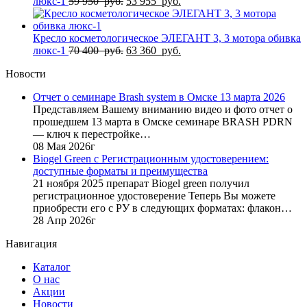
400
Первоначальная
руб..
Текущая
люкс-1
59 950
руб.
53 955
руб.
руб..
цена
цена:
составляла
53
59
955
Кресло косметологическое ЭЛЕГАНТ 3, 3 мотора обивка
950
Первоначальная
руб..
Текущая
люкс-1
70 400
руб.
63 360
руб.
руб..
цена
цена:
Новости
составляла
63
70
360
Отчет о семинаре Brash system в Омске 13 марта 2026
400
руб..
Представляем Вашему вниманию видео и фото отчет о
руб..
прошедшем 13 марта в Омске семинаре BRASH PDRN
— ключ к перестройке…
08 Мая 2026г
Biogel Green с Регистрационным удостоверением:
доступные форматы и преимущества
21 ноября 2025 препарат Biogel green получил
регистрационное удостоверение Теперь Вы можете
приобрести его с РУ в следующих форматах: флакон…
28 Апр 2026г
Навигация
Каталог
О нас
Акции
Новости