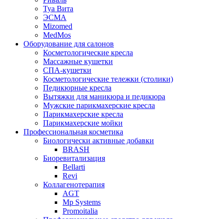
Туа Вита
ЭСМА
Mizomed
MedMos
Оборудование для салонов
Косметологические кресла
Массажные кушетки
СПА-кушетки
Косметологические тележки (столики)
Педикюрные кресла
Вытяжки для маникюра и педикюра
Мужские парикмахерские кресла
Парикмахерские кресла
Парикмахерские мойки
Профессиональная косметика
Биологически активные добавки
BRASH
Биоревитализация
Bellarti
Revi
Коллагенотерапия
AGT
Mp Systems
Promoitalia