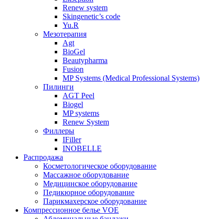
Renew system
Skingenetic’s code
Yu.R
Мезотерапия
Agt
BioGel
Beautypharma
Fusion
MP Systems (Medical Professional Systems)
Пилинги
AGT Peel
Biogel
MP systems
Renew System
Филлеры
IFiller
INOBELLE
Распродажа
Косметологическое оборудование
Массажное оборудование
Медицинское оборудование
Педикюрное оборудование
Парикмахерское оборудование
Компрессионное белье VOE
Абдоминальные бандажи