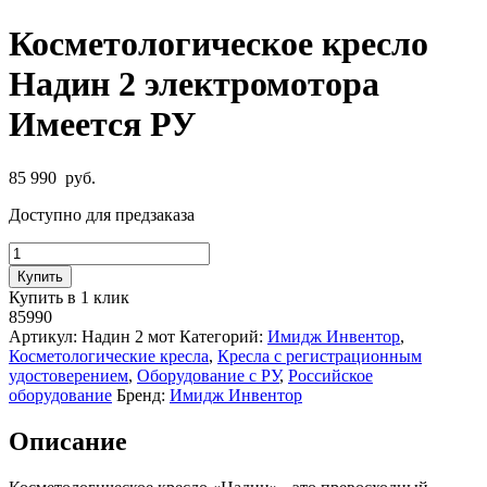
Косметологическое кресло
Надин 2 электромотора
Имеется РУ
85 990
руб.
Доступно для предзаказа
Количество
товара
Купить
Косметологическое
Купить в 1 клик
кресло
85990
Надин
Артикул:
Надин 2 мот
Категорий:
Имидж Инвентор
,
2
Косметологические кресла
,
Кресла с регистрационным
электромотора
удостоверением
,
Оборудование с РУ
,
Российское
Имеется
оборудование
Бренд:
Имидж Инвентор
РУ
Описание