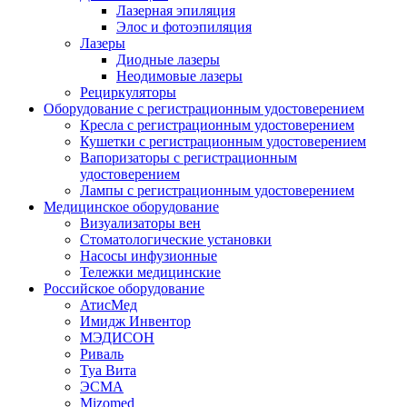
Лазерная эпиляция
Элос и фотоэпиляция
Лазеры
Диодные лазеры
Неодимовые лазеры
Рециркуляторы
Оборудование с регистрационным удостоверением
Кресла с регистрационным удостоверением
Кушетки с регистрационным удостоверением
Вапоризаторы с регистрационным
удостоверением
Лампы с регистрационным удостоверением
Медицинское оборудование
Визуализаторы вен
Стоматологические установки
Насосы инфузионные
Тележки медицинские
Российское оборудование
АтисМед
Имидж Инвентор
МЭДИСОН
Риваль
Туа Вита
ЭСМА
Mizomed