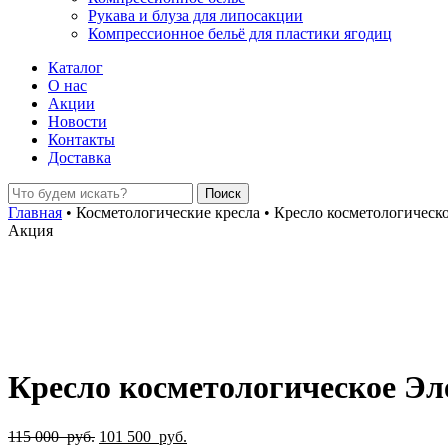
Рукава и блуза для липосакции
Компрессионное бельё для пластики ягодиц
Каталог
О нас
Акции
Новости
Контакты
Доставка
Главная
•
Косметологические кресла
•
Кресло косметологическо
Акция
Кресло косметологическое Эле
Первоначальная
Текущая
115 000
руб.
101 500
руб.