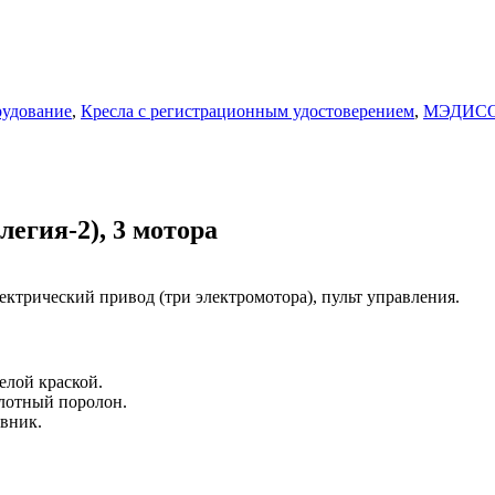
рудование
,
Кресла с регистрационным удостоверением
,
МЭДИС
легия-2), 3 мотора
ектрический привод (три электромотора), пульт управления.
елой краской.
плотный поролон.
вник.