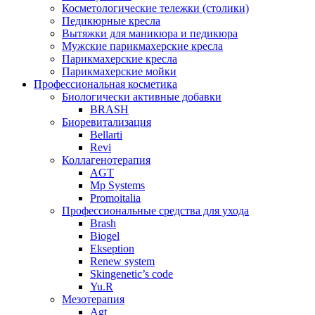
Косметологические тележки (столики)
Педикюрные кресла
Вытяжки для маникюра и педикюра
Мужские парикмахерские кресла
Парикмахерские кресла
Парикмахерские мойки
Профессиональная косметика
Биологически активные добавки
BRASH
Биоревитализация
Bellarti
Revi
Коллагенотерапия
AGT
Mp Systems
Promoitalia
Профессиональные средства для ухода
Brash
Biogel
Ekseption
Renew system
Skingenetic’s code
Yu.R
Мезотерапия
Agt