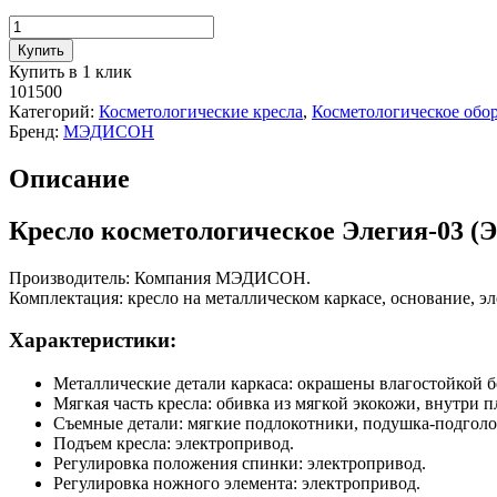
цена
цена:
Количество
составляла
101
товара
115
500
Купить
Кресло
000
руб..
Купить в 1 клик
косметологическое
руб..
101500
Элегия-03
Категорий:
Косметологические кресла
,
Косметологическое обо
(Элегия-2),
Бренд:
МЭДИСОН
3
мотора
Описание
Имеет
РУ
Кресло косметологическое Элегия-03 (Э
Производитель: Компания МЭДИСОН.
Комплектация: кресло на металлическом каркасе, основание, эл
Характеристики:
Металлические детали каркаса: окрашены влагостойкой б
Мягкая часть кресла: обивка из мягкой экокожи, внутри 
Съемные детали: мягкие подлокотники, подушка-подголо
Подъем кресла: электропривод.
Регулировка положения спинки: электропривод.
Регулировка ножного элемента: электропривод.