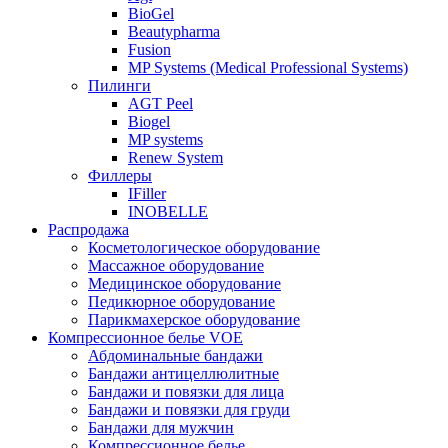
BioGel
Beautypharma
Fusion
MP Systems (Medical Professional Systems)
Пилинги
AGT Peel
Biogel
MP systems
Renew System
Филлеры
IFiller
INOBELLE
Распродажа
Косметологическое оборудование
Массажное оборудование
Медицинское оборудование
Педикюрное оборудование
Парикмахерское оборудование
Компрессионное белье VOE
Абдоминальные бандажи
Бандажи антицеллюлитные
Бандажи и повязки для лица
Бандажи и повязки для груди
Бандажи для мужчин
Компрессионное белье