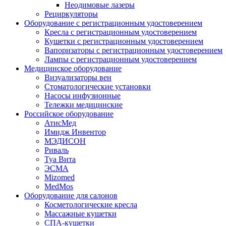
Неодимовые лазеры
Рециркуляторы
Оборудование с регистрационным удостоверением
Кресла с регистрационным удостоверением
Кушетки с регистрационным удостоверением
Вапоризаторы с регистрационным удостоверением
Лампы с регистрационным удостоверением
Медицинское оборудование
Визуализаторы вен
Стоматологические установки
Насосы инфузионные
Тележки медицинские
Российское оборудование
АтисМед
Имидж Инвентор
МЭДИСОН
Риваль
Туа Вита
ЭСМА
Mizomed
MedMos
Оборудование для салонов
Косметологические кресла
Массажные кушетки
СПА-кушетки