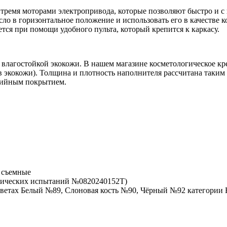
 тремя моторами электропривода, которые позволяют быстро и с
сло в горизонтальное положение и использовать его в качестве
ся при помощи удобного пульта, который крепится к каркасу.
 влагостойкой экокожи. В нашем магазине косметологическое кре
в экокожи). Толщина и плотность наполнителя рассчитана таки
озийным покрытием.
 съемные
хнических испытаний №0820240152Т)
ветах Белый №89, Слоновая кость №90, Чёрный №92 категории Б