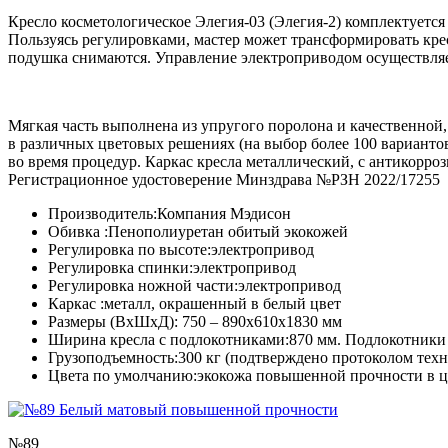
Кресло косметологическое Элегия-03 (Элегия-2) комплектуется
Пользуясь регулировками, мастер может трансформировать кре
подушка снимаются. Управление электроприводом осуществляет
Мягкая часть выполнена из упругого поролона и качественной,
в различных цветовых решениях (на выбор более 100 варианто
во время процедур. Каркас кресла металлический, с антикорр
Регистрационное удостоверение Минздрава №РЗН 2022/17255
Производитель:
Компания Мэдисон
Обивка :
Пенополиуретан обитый экокожей
Регулировка по высоте:
электропривод
Регулировка спинки:
электропривод
Регулировка ножной части:
электропривод
Каркас :
металл, окрашенный в белый цвет
Размеры (ВхШхД):
750 – 890х610х1830 мм
Ширина кресла с подлокотниками:
870 мм. Подлокотники
Грузоподъемность:
300 кг (подтверждено протоколом те
Цвета по умолчанию:
экокожа повышенной прочности в ц
№89