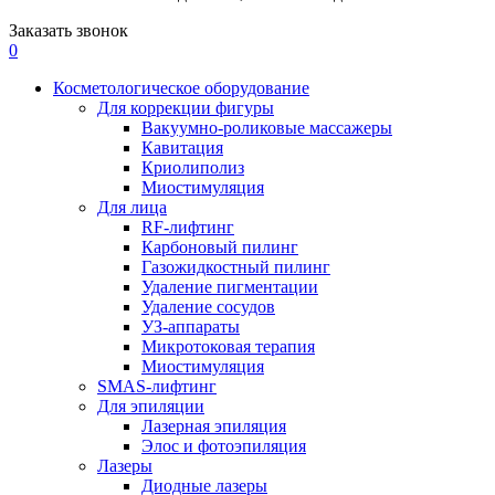
Заказать звонок
0
Косметологическое оборудование
Для коррекции фигуры
Вакуумно-роликовые массажеры
Кавитация
Криолиполиз
Миостимуляция
Для лица
RF-лифтинг
Карбоновый пилинг
Газожидкостный пилинг
Удаление пигментации
Удаление сосудов
УЗ-аппараты
Микротоковая терапия
Миостимуляция
SMAS-лифтинг
Для эпиляции
Лазерная эпиляция
Элос и фотоэпиляция
Лазеры
Диодные лазеры