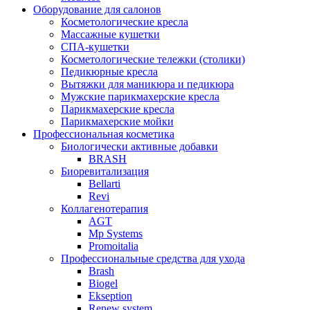
Оборудование для салонов
Косметологические кресла
Массажные кушетки
СПА-кушетки
Косметологические тележки (столики)
Педикюрные кресла
Вытяжки для маникюра и педикюра
Мужские парикмахерские кресла
Парикмахерские кресла
Парикмахерские мойки
Профессиональная косметика
Биологически активные добавки
BRASH
Биоревитализация
Bellarti
Revi
Коллагенотерапия
AGT
Mp Systems
Promoitalia
Профессиональные средства для ухода
Brash
Biogel
Ekseption
Renew system