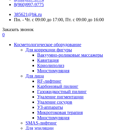
8(960)997-9775
385621@bk.ru
Пн. - Чт. с 09:00 до 17:00, Пт. с 09:00 до 16:00
Заказать звонок
0
Косметологическое оборудование
Для коррекции фигуры
Вакуумно-роликовые массажеры
Кавитация
Криолиполиз
Миостимуляция
Для лица
RF-лифтинг
Карбоновый пилинг
Газожидкостный пилинг
Удаление пигментации
Удаление сосудов
УЗ-аппараты
Микротоковая терапия
Миостимуляция
SMAS-лифтинг
Для эпиляции