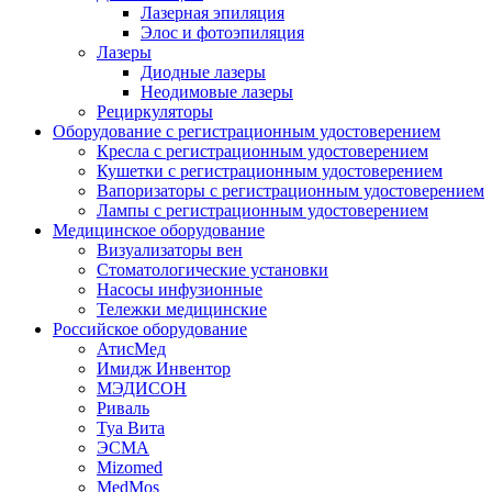
Лазерная эпиляция
Элос и фотоэпиляция
Лазеры
Диодные лазеры
Неодимовые лазеры
Рециркуляторы
Оборудование с регистрационным удостоверением
Кресла с регистрационным удостоверением
Кушетки с регистрационным удостоверением
Вапоризаторы с регистрационным удостоверением
Лампы с регистрационным удостоверением
Медицинское оборудование
Визуализаторы вен
Стоматологические установки
Насосы инфузионные
Тележки медицинские
Российское оборудование
АтисМед
Имидж Инвентор
МЭДИСОН
Риваль
Туа Вита
ЭСМА
Mizomed
MedMos