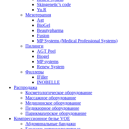
Skingenetic’s code
Yu.R
Мезотерапия
Agt
BioGel
Beautypharma
Fusion
MP Systems (Medical Professional Systems)
Пилинги
AGT Peel
Biogel
MP systems
Renew System
Филлеры
IFiller
INOBELLE
Распродажа
Косметологическое оборудование
Массажное оборудование
Медицинское оборудование
Педикюрное оборудование
Парикмахерское оборудование
Компрессионное белье VOE
Абдоминальные бандажи
Бандажи антицеллюлитные