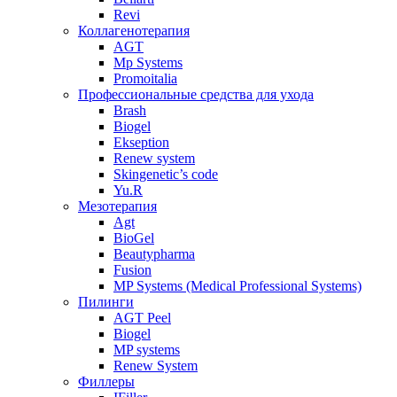
Revi
Коллагенотерапия
AGT
Mp Systems
Promoitalia
Профессиональные средства для ухода
Brash
Biogel
Ekseption
Renew system
Skingenetic’s code
Yu.R
Мезотерапия
Agt
BioGel
Beautypharma
Fusion
MP Systems (Medical Professional Systems)
Пилинги
AGT Peel
Biogel
MP systems
Renew System
Филлеры