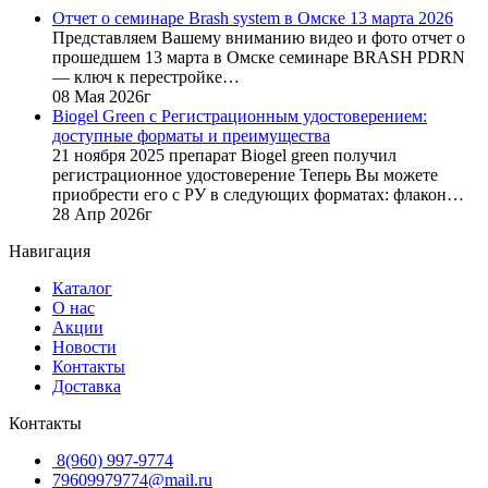
70
360
Отчет о семинаре Brash system в Омске 13 марта 2026
400
руб..
Представляем Вашему вниманию видео и фото отчет о
руб..
прошедшем 13 марта в Омске семинаре BRASH PDRN
— ключ к перестройке…
08 Мая 2026г
Biogel Green с Регистрационным удостоверением:
доступные форматы и преимущества
21 ноября 2025 препарат Biogel green получил
регистрационное удостоверение Теперь Вы можете
приобрести его с РУ в следующих форматах: флакон…
28 Апр 2026г
Навигация
Каталог
О нас
Акции
Новости
Контакты
Доставка
Контакты
8(960) 997-9774
79609979774@mail.ru