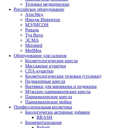
Тележки медицинские
Российское оборудование
АтисМед
Имидж Инвентор
МЭДИСОН
Риваль
Туа Вита
ЭСМА
Mizomed
MedMos
Оборудование для салонов
Косметологические кресла
Массажные кушетки
СПА-кушетки
Косметологические тележки (столики)
Педикюрные кресла
Вытяжки для маникюра и педикюра
Мужские парикмахерские кресла
Парикмахерские кресла
Парикмахерские мойки
Профессиональная косметика
Биологически активные добавки
BRASH
Биоревитализация
Bellarti