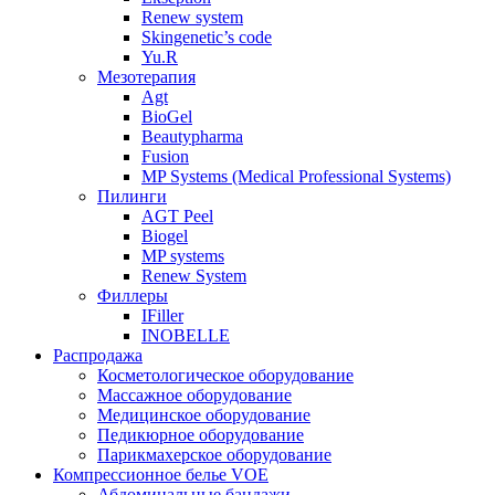
Renew system
Skingenetic’s code
Yu.R
Мезотерапия
Agt
BioGel
Beautypharma
Fusion
MP Systems (Medical Professional Systems)
Пилинги
AGT Peel
Biogel
MP systems
Renew System
Филлеры
IFiller
INOBELLE
Распродажа
Косметологическое оборудование
Массажное оборудование
Медицинское оборудование
Педикюрное оборудование
Парикмахерское оборудование
Компрессионное белье VOE
Абдоминальные бандажи