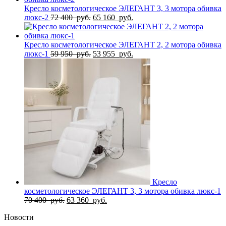
61
755
Кресло косметологическое ЭЛЕГАНТ 3, 3 мотора обивка
950
Первоначальная
руб..
Текущая
люкс-2
72 400
руб.
65 160
руб.
руб..
цена
цена:
составляла
65
72
160
Кресло косметологическое ЭЛЕГАНТ 2, 2 мотора обивка
400
Первоначальная
руб..
Текущая
люкс-1
59 950
руб.
53 955
руб.
руб..
цена
цена:
составляла
53
59
955
950
руб..
руб..
Кресло
косметологическое ЭЛЕГАНТ 3, 3 мотора обивка люкс-1
Первоначальная
Текущая
70 400
руб.
63 360
руб.
цена
цена:
Новости
составляла
63