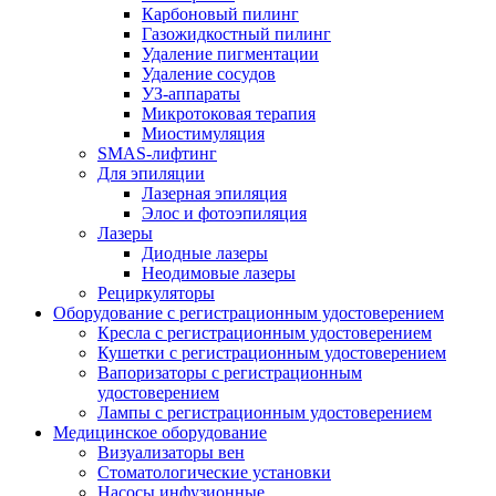
Карбоновый пилинг
Газожидкостный пилинг
Удаление пигментации
Удаление сосудов
УЗ-аппараты
Микротоковая терапия
Миостимуляция
SMAS-лифтинг
Для эпиляции
Лазерная эпиляция
Элос и фотоэпиляция
Лазеры
Диодные лазеры
Неодимовые лазеры
Рециркуляторы
Оборудование с регистрационным удостоверением
Кресла с регистрационным удостоверением
Кушетки с регистрационным удостоверением
Вапоризаторы с регистрационным
удостоверением
Лампы с регистрационным удостоверением
Медицинское оборудование
Визуализаторы вен
Стоматологические установки
Насосы инфузионные