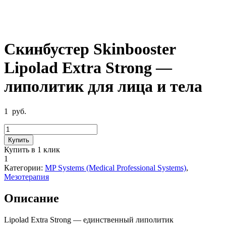
Скинбустер Skinbooster
Lipolad Extra Strong —
липолитик для лица и тела
1
руб.
Количество
товара
Купить
Скинбустер
Купить в 1 клик
Skinbooster
1
Lipolad
Категории:
MP Systems (Medical Professional Systems)
,
Extra
Мезотерапия
Strong
-
Описание
липолитик
для
лица
Lipolad Extra Strong — единственный липолитик