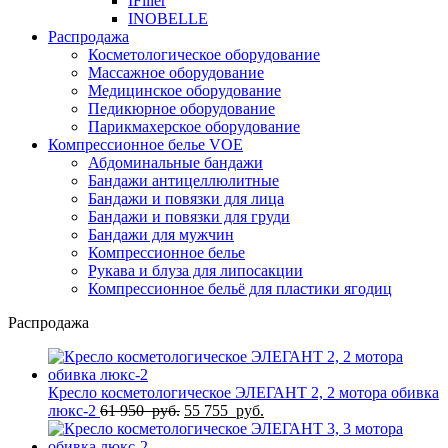
IFiller
INOBELLE
Распродажа
Косметологическое оборудование
Массажное оборудование
Медицинское оборудование
Педикюрное оборудование
Парикмахерское оборудование
Компрессионное белье VOE
Абдоминальные бандажи
Бандажи антицеллюлитные
Бандажи и повязки для лица
Бандажи и повязки для груди
Бандажи для мужчин
Компрессионное белье
Рукава и блуза для липосакции
Компрессионное бельё для пластики ягодиц
Распродажа
Кресло косметологическое ЭЛЕГАНТ 2, 2 мотора обивка
Первоначальная
Текущая
люкс-2
61 950
руб.
55 755
руб.
цена
цена:
составляла
55