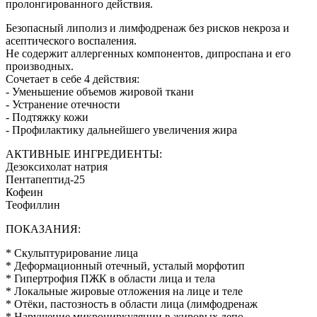
и
пролонгированного действия.
тела
Безопасный липолиз и лимфодренаж без рисков некроза и
асептического воспаления.
Не содержит аллергенных компонентов, дипроспана и его
производных.
Сочетает в себе 4 действия:
- Уменьшение объемов жировой ткани
- Устранение отечности
- Подтяжку кожи
- Профилактику дальнейшего увеличения жира
АКТИВНЫЕ ИНГРЕДИЕНТЫ:
Дезоксихолат натрия
Пентапептид-25
Кофеин
Теофиллин
ПОКАЗАНИЯ:
* Скульптурирование лица
* Деформационный отечный, усталый морфотип
* Гипертрофия ПЖК в области лица и тела
* Локальные жировые отложения на лице и теле
* Отёки, пастозность в области лица (лимфодренаж
* Нарушение микроциркуляции в жировых депо