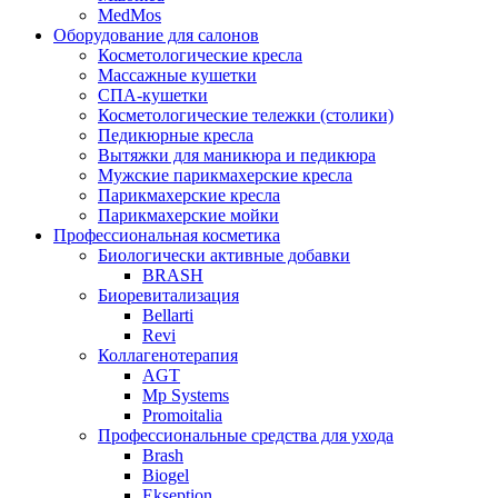
MedMos
Оборудование для салонов
Косметологические кресла
Массажные кушетки
СПА-кушетки
Косметологические тележки (столики)
Педикюрные кресла
Вытяжки для маникюра и педикюра
Мужские парикмахерские кресла
Парикмахерские кресла
Парикмахерские мойки
Профессиональная косметика
Биологически активные добавки
BRASH
Биоревитализация
Bellarti
Revi
Коллагенотерапия
AGT
Mp Systems
Promoitalia
Профессиональные средства для ухода
Brash
Biogel
Ekseption