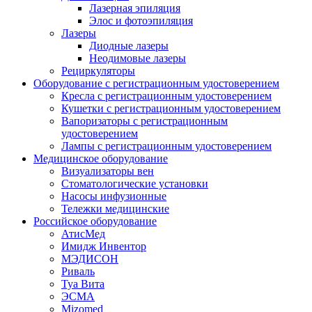
Лазерная эпиляция
Элос и фотоэпиляция
Лазеры
Диодные лазеры
Неодимовые лазеры
Рециркуляторы
Оборудование с регистрационным удостоверением
Кресла с регистрационным удостоверением
Кушетки с регистрационным удостоверением
Вапоризаторы с регистрационным
удостоверением
Лампы с регистрационным удостоверением
Медицинское оборудование
Визуализаторы вен
Стоматологические установки
Насосы инфузионные
Тележки медицинские
Российское оборудование
АтисМед
Имидж Инвентор
МЭДИСОН
Риваль
Туа Вита
ЭСМА
Mizomed