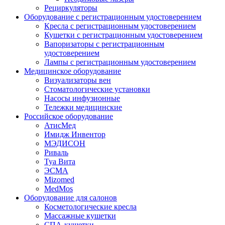
Рециркуляторы
Оборудование с регистрационным удостоверением
Кресла с регистрационным удостоверением
Кушетки с регистрационным удостоверением
Вапоризаторы с регистрационным
удостоверением
Лампы с регистрационным удостоверением
Медицинское оборудование
Визуализаторы вен
Стоматологические установки
Насосы инфузионные
Тележки медицинские
Российское оборудование
АтисМед
Имидж Инвентор
МЭДИСОН
Риваль
Туа Вита
ЭСМА
Mizomed
MedMos
Оборудование для салонов
Косметологические кресла
Массажные кушетки
СПА-кушетки