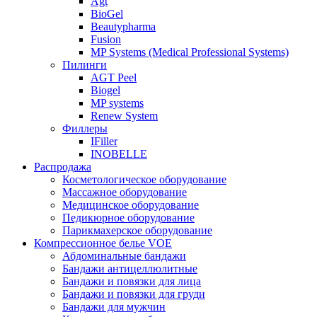
Agt
BioGel
Beautypharma
Fusion
MP Systems (Medical Professional Systems)
Пилинги
AGT Peel
Biogel
MP systems
Renew System
Филлеры
IFiller
INOBELLE
Распродажа
Косметологическое оборудование
Массажное оборудование
Медицинское оборудование
Педикюрное оборудование
Парикмахерское оборудование
Компрессионное белье VOE
Абдоминальные бандажи
Бандажи антицеллюлитные
Бандажи и повязки для лица
Бандажи и повязки для груди
Бандажи для мужчин