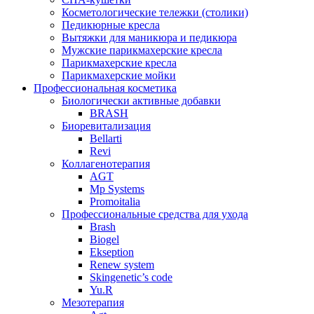
Косметологические тележки (столики)
Педикюрные кресла
Вытяжки для маникюра и педикюра
Мужские парикмахерские кресла
Парикмахерские кресла
Парикмахерские мойки
Профессиональная косметика
Биологически активные добавки
BRASH
Биоревитализация
Bellarti
Revi
Коллагенотерапия
AGT
Mp Systems
Promoitalia
Профессиональные средства для ухода
Brash
Biogel
Ekseption
Renew system
Skingenetic’s code
Yu.R
Мезотерапия