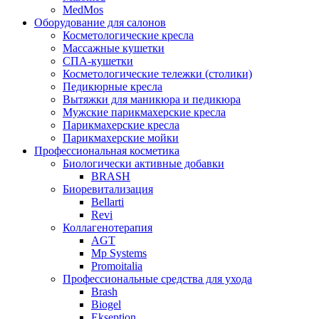
MedMos
Оборудование для салонов
Косметологические кресла
Массажные кушетки
СПА-кушетки
Косметологические тележки (столики)
Педикюрные кресла
Вытяжки для маникюра и педикюра
Мужские парикмахерские кресла
Парикмахерские кресла
Парикмахерские мойки
Профессиональная косметика
Биологически активные добавки
BRASH
Биоревитализация
Bellarti
Revi
Коллагенотерапия
AGT
Mp Systems
Promoitalia
Профессиональные средства для ухода
Brash
Biogel
Ekseption