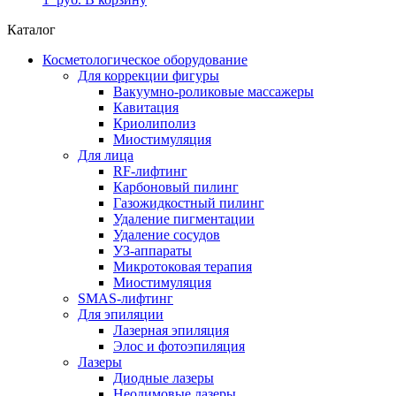
Каталог
Косметологическое оборудование
Для коррекции фигуры
Вакуумно-роликовые массажеры
Кавитация
Криолиполиз
Миостимуляция
Для лица
RF-лифтинг
Карбоновый пилинг
Газожидкостный пилинг
Удаление пигментации
Удаление сосудов
УЗ-аппараты
Микротоковая терапия
Миостимуляция
SMAS-лифтинг
Для эпиляции
Лазерная эпиляция
Элос и фотоэпиляция
Лазеры
Диодные лазеры
Неодимовые лазеры