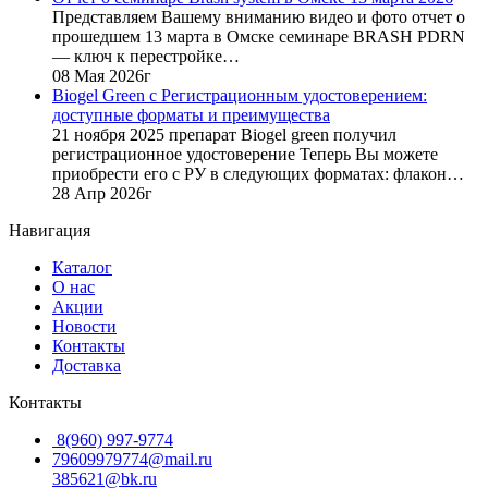
400
руб..
Представляем Вашему вниманию видео и фото отчет о
руб..
прошедшем 13 марта в Омске семинаре BRASH PDRN
— ключ к перестройке…
08 Мая 2026г
Biogel Green с Регистрационным удостоверением:
доступные форматы и преимущества
21 ноября 2025 препарат Biogel green получил
регистрационное удостоверение Теперь Вы можете
приобрести его с РУ в следующих форматах: флакон…
28 Апр 2026г
Навигация
Каталог
О нас
Акции
Новости
Контакты
Доставка
Контакты
8(960) 997-9774
79609979774@mail.ru
385621@bk.ru