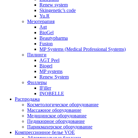
Renew system
Skingenetic’s code
Yu.R
Мезотерапия
Agt
BioGel
Beautypharma
Fusion
MP Systems (Medical Professional Systems)
Пилинги
AGT Peel
Biogel
MP systems
Renew System
Филлеры
IFiller
INOBELLE
Распродажа
Косметологическое оборудование
Массажное оборудование
Медицинское оборудование
Педикюрное оборудование
Парикмахерское оборудование
Компрессионное белье VOE
Абдоминальные бандажи