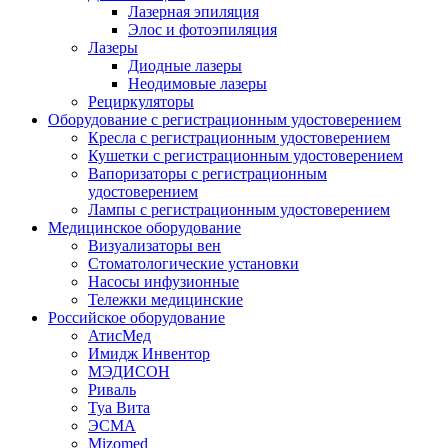
Лазерная эпиляция
Элос и фотоэпиляция
Лазеры
Диодные лазеры
Неодимовые лазеры
Рециркуляторы
Оборудование с регистрационным удостоверением
Кресла с регистрационным удостоверением
Кушетки с регистрационным удостоверением
Вапоризаторы с регистрационным
удостоверением
Лампы с регистрационным удостоверением
Медицинское оборудование
Визуализаторы вен
Стоматологические установки
Насосы инфузионные
Тележки медицинские
Российское оборудование
АтисМед
Имидж Инвентор
МЭДИСОН
Риваль
Туа Вита
ЭСМА
Mizomed