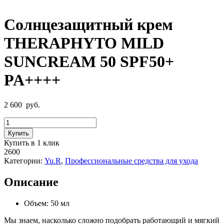
Солнцезащитный крем
THERAPHYTO MILD
SUNCREAM 50 SPF50+
PA++++
2 600
руб.
Количество
товара
Купить
Солнцезащитный
Купить в 1 клик
крем
2600
THERAPHYTO
Категории:
Yu.R
,
Профессиональные средства для ухода
MILD
SUNCREAM
Описание
50
SPF50+
PA++++
Объем: 50 мл
Мы знаем, насколько сложно подобрать работающий и мягкий