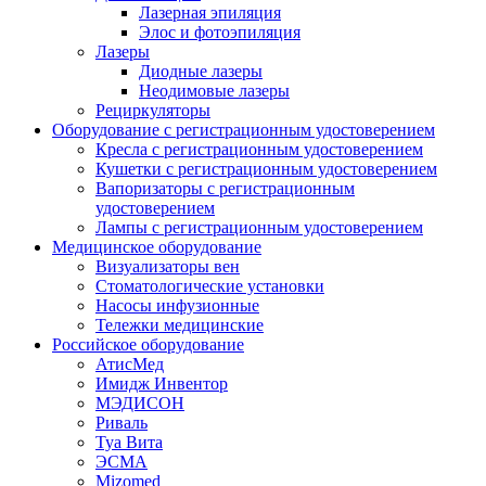
Лазерная эпиляция
Элос и фотоэпиляция
Лазеры
Диодные лазеры
Неодимовые лазеры
Рециркуляторы
Оборудование с регистрационным удостоверением
Кресла с регистрационным удостоверением
Кушетки с регистрационным удостоверением
Вапоризаторы с регистрационным
удостоверением
Лампы с регистрационным удостоверением
Медицинское оборудование
Визуализаторы вен
Стоматологические установки
Насосы инфузионные
Тележки медицинские
Российское оборудование
АтисМед
Имидж Инвентор
МЭДИСОН
Риваль
Туа Вита
ЭСМА
Mizomed