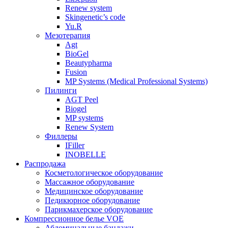
Renew system
Skingenetic’s code
Yu.R
Мезотерапия
Agt
BioGel
Beautypharma
Fusion
MP Systems (Medical Professional Systems)
Пилинги
AGT Peel
Biogel
MP systems
Renew System
Филлеры
IFiller
INOBELLE
Распродажа
Косметологическое оборудование
Массажное оборудование
Медицинское оборудование
Педикюрное оборудование
Парикмахерское оборудование
Компрессионное белье VOE
Абдоминальные бандажи