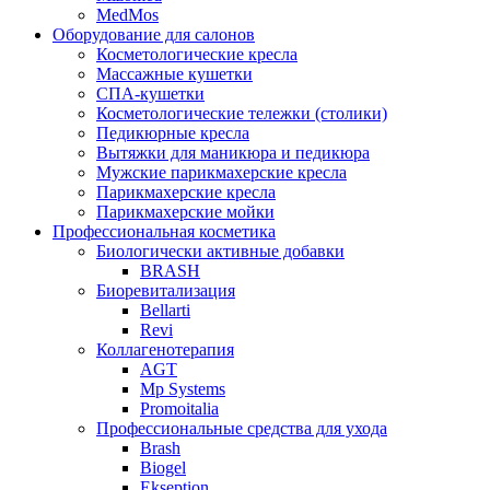
MedMos
Оборудование для салонов
Косметологические кресла
Массажные кушетки
СПА-кушетки
Косметологические тележки (столики)
Педикюрные кресла
Вытяжки для маникюра и педикюра
Мужские парикмахерские кресла
Парикмахерские кресла
Парикмахерские мойки
Профессиональная косметика
Биологически активные добавки
BRASH
Биоревитализация
Bellarti
Revi
Коллагенотерапия
AGT
Mp Systems
Promoitalia
Профессиональные средства для ухода
Brash
Biogel
Ekseption