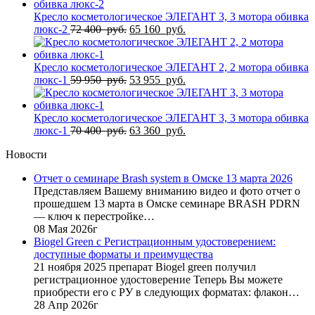
составляла
55
61
755
Кресло косметологическое ЭЛЕГАНТ 3, 3 мотора обивка
950
Первоначальная
руб..
Текущая
люкс-2
72 400
руб.
65 160
руб.
руб..
цена
цена:
составляла
65
72
160
Кресло косметологическое ЭЛЕГАНТ 2, 2 мотора обивка
400
Первоначальная
руб..
Текущая
люкс-1
59 950
руб.
53 955
руб.
руб..
цена
цена:
составляла
53
59
955
Кресло косметологическое ЭЛЕГАНТ 3, 3 мотора обивка
950
Первоначальная
руб..
Текущая
люкс-1
70 400
руб.
63 360
руб.
руб..
цена
цена:
Новости
составляла
63
70
360
Отчет о семинаре Brash system в Омске 13 марта 2026
400
руб..
Представляем Вашему вниманию видео и фото отчет о
руб..
прошедшем 13 марта в Омске семинаре BRASH PDRN
— ключ к перестройке…
08 Мая 2026г
Biogel Green с Регистрационным удостоверением:
доступные форматы и преимущества
21 ноября 2025 препарат Biogel green получил
регистрационное удостоверение Теперь Вы можете
приобрести его с РУ в следующих форматах: флакон…
28 Апр 2026г