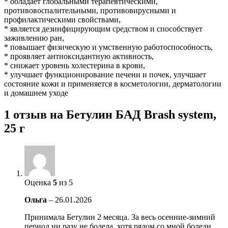
* обладает глобальными терапевтическими,
противовоспалительными, противовирусными и
профилактическими свойствами,
* является дезинфицирующим средством и способствует
заживлению ран,
* повышает физическую и умственную работоспособность,
* проявляет антиоксидантную активность,
* снижает уровень холестерина в крови,
* улучшает функционирование печени и почек, улучшает
состояние кожи и применяется в косметологии, дерматологии
и домашнем уходе
1 отзыв на
Бетулин БАД Brash system,
25 г
Оценка
5
из 5
Ольга
–
26.01.2026
Принимала Бетулин 2 месяца. За весь осенние-зимний
период ни разу не болела, хотя рядом со мной болели