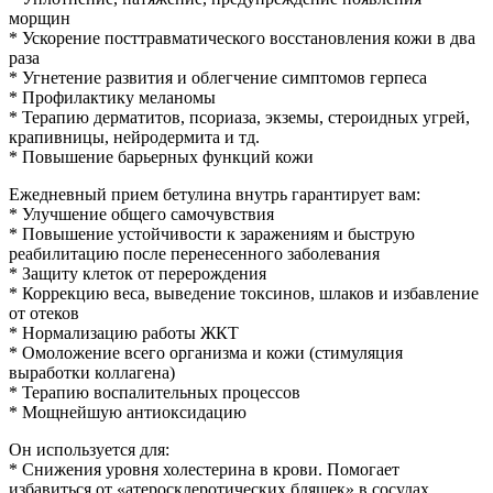
морщин
* Ускорение посттравматического восстановления кожи в два
раза
* Угнетение развития и облегчение симптомов герпеса
* Профилактику меланомы
* Терапию дерматитов, псориаза, экземы, стероидных угрей,
крапивницы, нейродермита и тд.
* Повышение барьерных функций кожи
Ежедневный прием бетулина внутрь гарантирует вам:
* Улучшение общего самочувствия
* Повышение устойчивости к заражениям и быструю
реабилитацию после перенесенного заболевания
* Защиту клеток от перерождения
* Коррекцию веса, выведение токсинов, шлаков и избавление
от отеков
* Нормализацию работы ЖКТ
* Омоложение всего организма и кожи (стимуляция
выработки коллагена)
* Терапию воспалительных процессов
* Мощнейшую антиоксидацию
Он используется для:
* Снижения уровня холестерина в крови. Помогает
избавиться от «атеросклеротических бляшек» в сосудах.