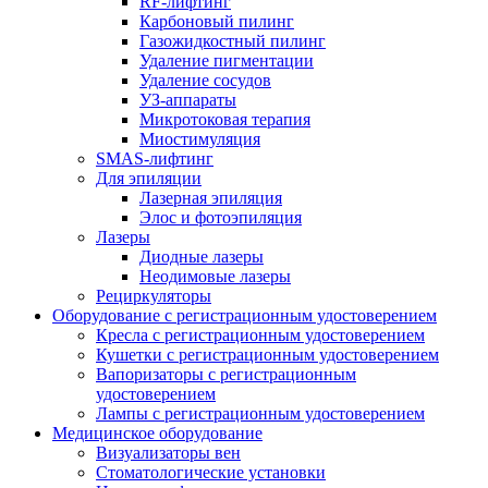
RF-лифтинг
Карбоновый пилинг
Газожидкостный пилинг
Удаление пигментации
Удаление сосудов
УЗ-аппараты
Микротоковая терапия
Миостимуляция
SMAS-лифтинг
Для эпиляции
Лазерная эпиляция
Элос и фотоэпиляция
Лазеры
Диодные лазеры
Неодимовые лазеры
Рециркуляторы
Оборудование с регистрационным удостоверением
Кресла с регистрационным удостоверением
Кушетки с регистрационным удостоверением
Вапоризаторы с регистрационным
удостоверением
Лампы с регистрационным удостоверением
Медицинское оборудование
Визуализаторы вен
Стоматологические установки