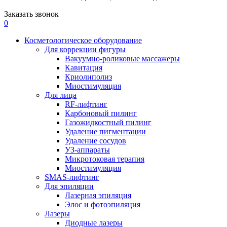
Заказать звонок
0
Косметологическое оборудование
Для коррекции фигуры
Вакуумно-роликовые массажеры
Кавитация
Криолиполиз
Миостимуляция
Для лица
RF-лифтинг
Карбоновый пилинг
Газожидкостный пилинг
Удаление пигментации
Удаление сосудов
УЗ-аппараты
Микротоковая терапия
Миостимуляция
SMAS-лифтинг
Для эпиляции
Лазерная эпиляция
Элос и фотоэпиляция
Лазеры
Диодные лазеры