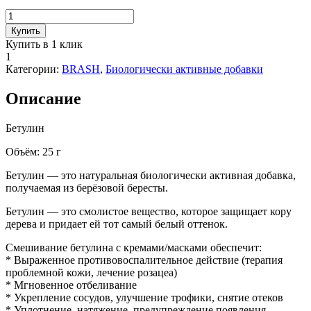
Количество
товара
Купить
Бетулин
Купить в 1 клик
БАД
1
Brash
Категории:
BRASH
,
Биологически активные добавки
system,
25
Описание
г
Бетулин
Объём: 25 г
Бетулин — это натуральная биологически активная добавка,
получаемая из берёзовой бересты.
Бетулин — это смолистое вещество, которое защищает кору
дерева и придает ей тот самый белый оттенок.
Смешивание бетулина с кремами/масками обеспечит:
* Выраженное противовоспалительное действие (терапия
проблемной кожи, лечение розацеа)
* Мгновенное отбеливание
* Укрепление сосудов, улучшение трофики, снятие отеков
* Уплотнение, натяжение, предупреждение появления