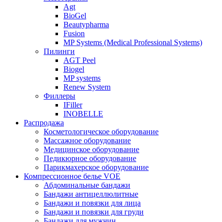
Agt
BioGel
Beautypharma
Fusion
MP Systems (Medical Professional Systems)
Пилинги
AGT Peel
Biogel
MP systems
Renew System
Филлеры
IFiller
INOBELLE
Распродажа
Косметологическое оборудование
Массажное оборудование
Медицинское оборудование
Педикюрное оборудование
Парикмахерское оборудование
Компрессионное белье VOE
Абдоминальные бандажи
Бандажи антицеллюлитные
Бандажи и повязки для лица
Бандажи и повязки для груди
Бандажи для мужчин