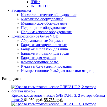
IFiller
INOBELLE
Распродажа
Косметологическое оборудование
Массажное оборудование
Медицинское оборудование
Педикюрное оборудование
Парикмахерское оборудование
Компрессионное белье VOE
Абдоминальные бандажи
Бандажи антицеллюлитные
Бандажи и повязки для лица
Бандажи и повязки для груди
Бандажи для мужчин
Компрессионное белье
Рукава и блуза для липосакции
Компрессионное бельё для пластики ягодиц
Распродажа
Кресло косметологическое ЭЛЕГАНТ 2, 2 мотора обивка
Первоначальная
Текущая
люкс-2
61 950
руб.
55 755
руб.
цена
цена: