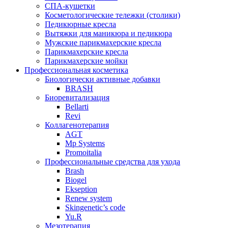
СПА-кушетки
Косметологические тележки (столики)
Педикюрные кресла
Вытяжки для маникюра и педикюра
Мужские парикмахерские кресла
Парикмахерские кресла
Парикмахерские мойки
Профессиональная косметика
Биологически активные добавки
BRASH
Биоревитализация
Bellarti
Revi
Коллагенотерапия
AGT
Mp Systems
Promoitalia
Профессиональные средства для ухода
Brash
Biogel
Ekseption
Renew system
Skingenetic’s code
Yu.R
Мезотерапия