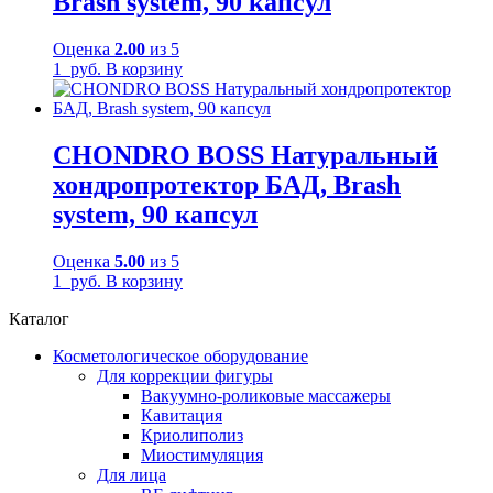
Brash system, 90 капсул
Оценка
2.00
из 5
1
руб.
В корзину
CHONDRO BOSS Натуральный
хондропротектор БАД, Brash
system, 90 капсул
Оценка
5.00
из 5
1
руб.
В корзину
Каталог
Косметологическое оборудование
Для коррекции фигуры
Вакуумно-роликовые массажеры
Кавитация
Криолиполиз
Миостимуляция
Для лица