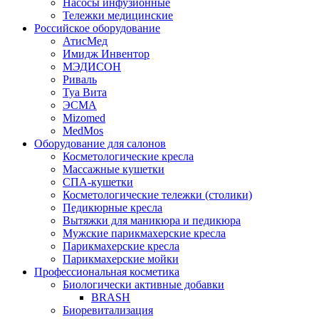
Насосы инфузионные
Тележки медицинские
Российское оборудование
АтисМед
Имидж Инвентор
МЭДИСОН
Риваль
Туа Вита
ЭСМА
Mizomed
MedMos
Оборудование для салонов
Косметологические кресла
Массажные кушетки
СПА-кушетки
Косметологические тележки (столики)
Педикюрные кресла
Вытяжки для маникюра и педикюра
Мужские парикмахерские кресла
Парикмахерские кресла
Парикмахерские мойки
Профессиональная косметика
Биологически активные добавки
BRASH
Биоревитализация