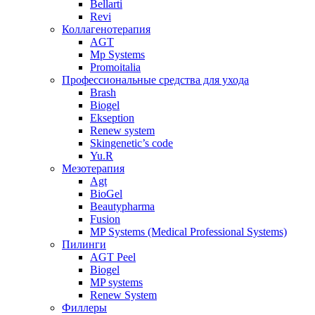
Bellarti
Revi
Коллагенотерапия
AGT
Mp Systems
Promoitalia
Профессиональные средства для ухода
Brash
Biogel
Ekseption
Renew system
Skingenetic’s code
Yu.R
Мезотерапия
Agt
BioGel
Beautypharma
Fusion
MP Systems (Medical Professional Systems)
Пилинги
AGT Peel
Biogel
MP systems
Renew System
Филлеры