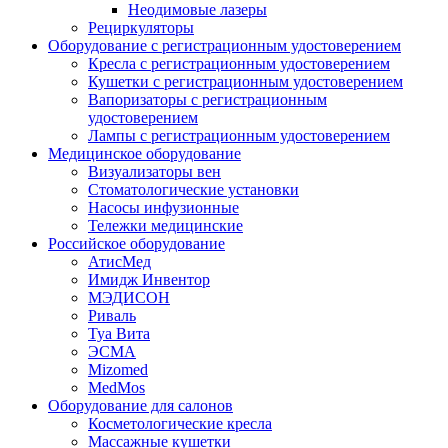
Неодимовые лазеры
Рециркуляторы
Оборудование с регистрационным удостоверением
Кресла с регистрационным удостоверением
Кушетки с регистрационным удостоверением
Вапоризаторы с регистрационным
удостоверением
Лампы с регистрационным удостоверением
Медицинское оборудование
Визуализаторы вен
Стоматологические установки
Насосы инфузионные
Тележки медицинские
Российское оборудование
АтисМед
Имидж Инвентор
МЭДИСОН
Риваль
Туа Вита
ЭСМА
Mizomed
MedMos
Оборудование для салонов
Косметологические кресла
Массажные кушетки