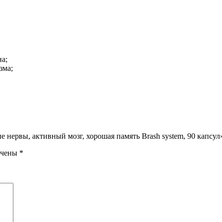
на;
зма;
 нервы, активный мозг, хорошая память Brash system, 90 капсул
ечены
*