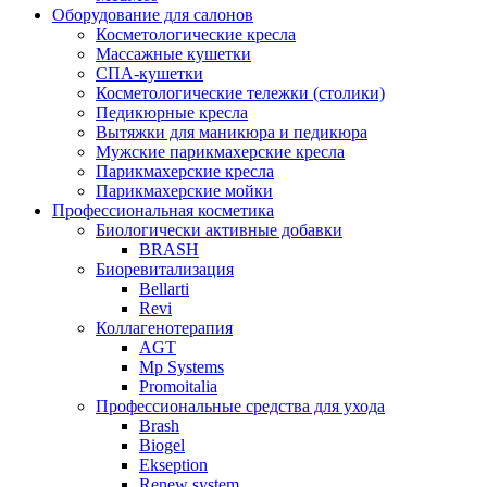
Оборудование для салонов
Косметологические кресла
Массажные кушетки
СПА-кушетки
Косметологические тележки (столики)
Педикюрные кресла
Вытяжки для маникюра и педикюра
Мужские парикмахерские кресла
Парикмахерские кресла
Парикмахерские мойки
Профессиональная косметика
Биологически активные добавки
BRASH
Биоревитализация
Bellarti
Revi
Коллагенотерапия
AGT
Mp Systems
Promoitalia
Профессиональные средства для ухода
Brash
Biogel
Ekseption
Renew system