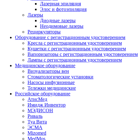
Лазерная эпиляция
Элос и фотоэпиляция
Лазеры
Диодные лазеры
Неодимовые лазеры
Рециркуляторы
Оборудование с регистрационным удостоверением
Кресла с регистрационным удостоверением
Кушетки с регистрационным удостоверением
Вапоризаторы с регистрационным удостоверением
Лампы с регистрационным удостоверением
Медицинское оборудование
Визуализаторы вен
Стоматологические установки
Насосы инфузионные
Тележки медицинские
Российское оборудование
АтисМед
Имидж Инвентор
МЭДИСОН
Риваль
Туа Вита
ЭСМА
Mizomed
MedMos