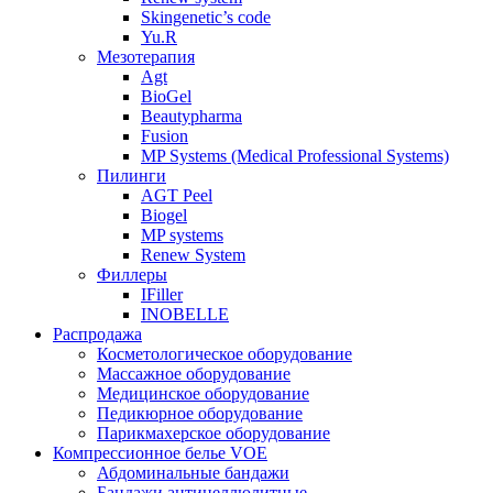
Skingenetic’s code
Yu.R
Мезотерапия
Agt
BioGel
Beautypharma
Fusion
MP Systems (Medical Professional Systems)
Пилинги
AGT Peel
Biogel
MP systems
Renew System
Филлеры
IFiller
INOBELLE
Распродажа
Косметологическое оборудование
Массажное оборудование
Медицинское оборудование
Педикюрное оборудование
Парикмахерское оборудование
Компрессионное белье VOE
Абдоминальные бандажи
Бандажи антицеллюлитные