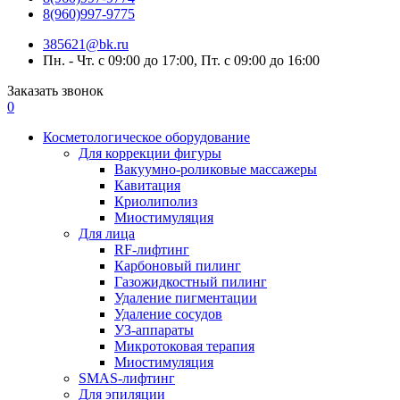
8(960)997-9775
385621@bk.ru
Пн. - Чт. с 09:00 до 17:00, Пт. с 09:00 до 16:00
Заказать звонок
0
Косметологическое оборудование
Для коррекции фигуры
Вакуумно-роликовые массажеры
Кавитация
Криолиполиз
Миостимуляция
Для лица
RF-лифтинг
Карбоновый пилинг
Газожидкостный пилинг
Удаление пигментации
Удаление сосудов
УЗ-аппараты
Микротоковая терапия
Миостимуляция
SMAS-лифтинг
Для эпиляции