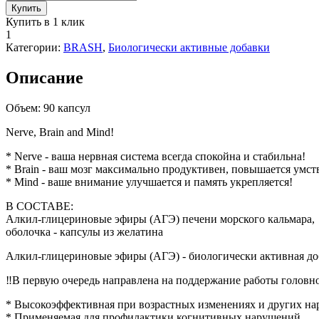
товара
Купить
N.B.M.
Купить в 1 клик
БАД
1
-
Категории:
BRASH
,
Биологически активные добавки
спокойные
нервы,
Описание
активный
мозг,
хорошая
Объем: 90 капсул
память
Nerve, Brain and Mind!
Brash
system,
* Nerve - ваша нервная система всегда спокойна и стабильна!
90
* Brain - ваш мозг максимально продуктивен, повышается умст
капсул
* Mind - ваше внимание улучшается и память укрепляется!
В СОСТАВЕ:
Алкил-глицериновые эфиры (АГЭ) печени морского кальмара,
оболочка - капсулы из желатина
Алкил-глицериновые эфиры (АГЭ) - биологически активная доб
‼️В первую очередь направлена на поддержание работы головн
* Высокоэффективная при возрастных изменениях и других на
* Применяемая для профилактики когнитивных нарушений.